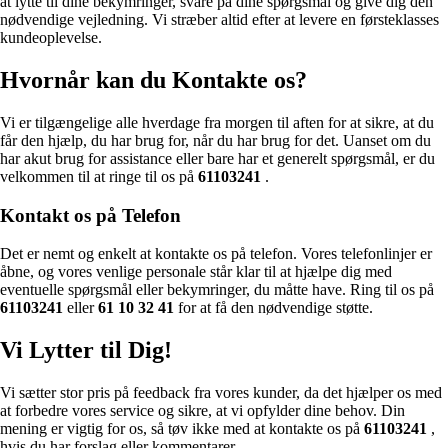
at lytte til dine bekymringer, svare på dine spørgsmål og give dig den
nødvendige vejledning. Vi stræber altid efter at levere en førsteklasses
kundeoplevelse.
Hvornår kan du Kontakte os?
Vi er tilgængelige alle hverdage fra morgen til aften for at sikre, at du
får den hjælp, du har brug for, når du har brug for det. Uanset om du
har akut brug for assistance eller bare har et generelt spørgsmål, er du
velkommen til at ringe til os på
61103241
.
Kontakt os på Telefon
Det er nemt og enkelt at kontakte os på telefon. Vores telefonlinjer er
åbne, og vores venlige personale står klar til at hjælpe dig med
eventuelle spørgsmål eller bekymringer, du måtte have. Ring til os på
61103241
eller
61 10 32 41
for at få den nødvendige støtte.
Vi Lytter til Dig!
Vi sætter stor pris på feedback fra vores kunder, da det hjælper os med
at forbedre vores service og sikre, at vi opfylder dine behov. Din
mening er vigtig for os, så tøv ikke med at kontakte os på
61103241
,
hvis du har forslag eller kommentarer.