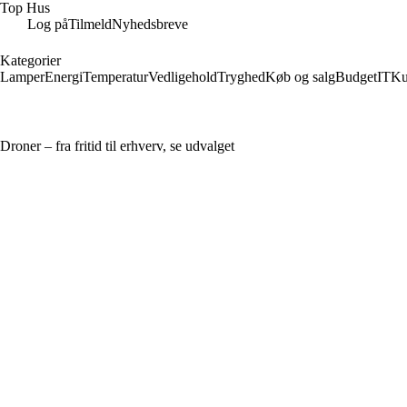
Top Hus
Log på
Tilmeld
Nyhedsbreve
Kategorier
Lamper
Energi
Temperatur
Vedligehold
Tryghed
Køb og salg
Budget
IT
Ku
Droner – fra fritid til erhverv, se udvalget