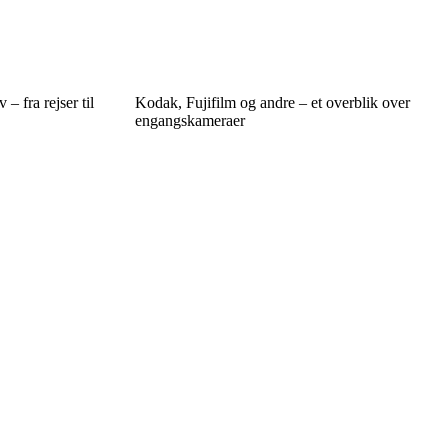
– fra rejser til
Kodak, Fujifilm og andre – et overblik over
engangskameraer