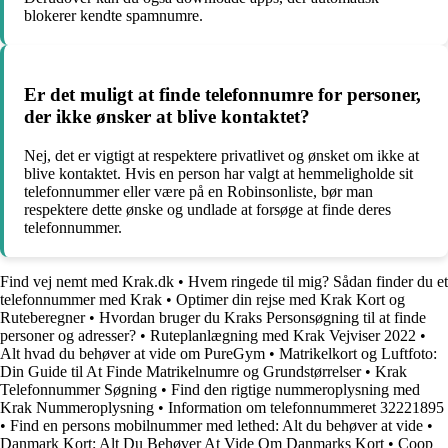
blokerer kendte spamnumre.
Er det muligt at finde telefonnumre for personer,
der ikke ønsker at blive kontaktet?
Nej, det er vigtigt at respektere privatlivet og ønsket om ikke at
blive kontaktet. Hvis en person har valgt at hemmeligholde sit
telefonnummer eller være på en Robinsonliste, bør man
respektere dette ønske og undlade at forsøge at finde deres
telefonnummer.
Find vej nemt med Krak.dk
•
Hvem ringede til mig? Sådan finder du et
telefonnummer med Krak
•
Optimer din rejse med Krak Kort og
Ruteberegner
•
Hvordan bruger du Kraks Personsøgning til at finde
personer og adresser?
•
Ruteplanlægning med Krak Vejviser 2022
•
Alt hvad du behøver at vide om PureGym
•
Matrikelkort og Luftfoto:
Din Guide til At Finde Matrikelnumre og Grundstørrelser
•
Krak
Telefonnummer Søgning
•
Find den rigtige nummeroplysning med
Krak Nummeroplysning
•
Information om telefonnummeret 32221895
•
Find en persons mobilnummer med lethed: Alt du behøver at vide
•
Danmark Kort: Alt Du Behøver At Vide Om Danmarks Kort
•
Coop