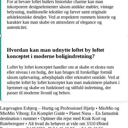
For at bevare loftet butlers historiske charme kan man
inkorporere designelementer såsom antikke møbler, vintage
belysning, traditionelle tekstiler og farver samt originale
arkitektoniske detaljer. Ved at respektere rummets historie og
karakter kan man skabe en atmosfære af elegance og
autenticitet.
Hvordan kan man udnytte loftet by loftet
konceptet i moderne boligindretning?
Loftet by loftet konceptet handler om at skabe et ekstra rum
eller niveau i en bolig, der kan bruges til forskellige formål
såsom opbevaring, arbejdsplads eller rekreativt område. Ved at
udnytte loftet by loftet konceptet kan man maksimere pladsen i
hjemmet og skabe en funktionel og stilfuld indretning, der
passer til moderne livsstil og behov.
Lægevagten Esbjerg – Hurtig og Professionel Hjælp
•
MioMio og
MioMio Viborg: En Komplet Guide
•
Planet Nusa – En fantastisk
destination i rummet
•
Optimer din rejse med Krak Kort og
Ruteberegner
•
Alt hvad du behøver at vide om 3310 Ølsted