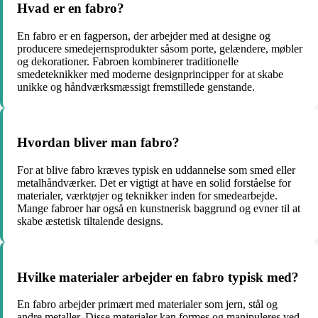
Hvad er en fabro?
En fabro er en fagperson, der arbejder med at designe og
producere smedejernsprodukter såsom porte, gelændere, møbler
og dekorationer. Fabroen kombinerer traditionelle
smedeteknikker med moderne designprincipper for at skabe
unikke og håndværksmæssigt fremstillede genstande.
Hvordan bliver man fabro?
For at blive fabro kræves typisk en uddannelse som smed eller
metalhåndværker. Det er vigtigt at have en solid forståelse for
materialer, værktøjer og teknikker inden for smedearbejde.
Mange fabroer har også en kunstnerisk baggrund og evner til at
skabe æstetisk tiltalende designs.
Hvilke materialer arbejder en fabro typisk med?
En fabro arbejder primært med materialer som jern, stål og
andre metaller. Disse materialer kan formes og manipuleres ved