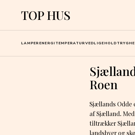
TOP HUS
LAMPER
ENERGI
TEMPERATUR
VEDLIGEHOLD
TRYGHE
Sjællan
Roen
Sjællands Odde e
af Sjælland. Med
tiltrækker Sjæll
landsbyer og sk