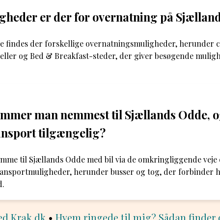
gheder er der for overnatning på Sjællan
e findes der forskellige overnatningsmuligheder, herunder 
ller og Bed & Breakfast-steder, der giver besøgende mulighe
mmer man nemmest til Sjællands Odde, o
ransport tilgængelig?
me til Sjællands Odde med bil via de omkringliggende veje 
transportmuligheder, herunder busser og tog, der forbinder
d.
ed Krak.dk
•
Hvem ringede til mig? Sådan finder 