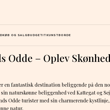
D
KØB OG SALG
BUDGET
IT
KUNST
BORDE
ds Odde – Oplev Skønhe
r en fantastisk destination beliggende på den no
 sin naturskønne beliggenhed ved Kattegat og Sej
ands Odde turister med sin charmerende kystlinje
ønne natur.