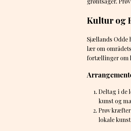
grøntsager. Prøv
Kultur og 
Sjællands Odde h
lær om områdets 
fortællinger om 
Arrangemente
Deltag i de 
kunst og mad
Prøv kræfte
lokale kuns