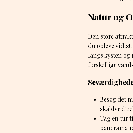
Natur og O
Den store attrak
du opleve vidtst
langs kysten og
forskellige vand
Seværdigheder
Besøg det ma
skaldyr dire
Tag en tur 
panoramaud