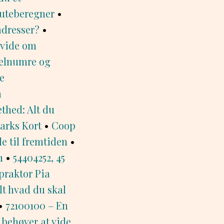
Ruteberegner
•
adresser?
•
 vide om
ikelnumre og
e
m
thed: Alt du
arks Kort
•
Coop
e til fremtiden
•
1
•
54404252, 45
praktor Pia
lt hvad du skal
•
72100100 – En
u behøver at vide