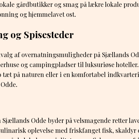
lokale gårdbutikker og smag på lækre lokale prod
onning og hjemmelavet ost.
g og Spisesteder
dvalg af overnatningsmuligheder på Sjællands Odd
rhuse og campingpladser til luksuriøse hoteller
o tæt på naturen eller i en komfortabel indkvarter
 Odde.
 Sjællands Odde byder på velsmagende retter lave
kulinarisk oplevelse med friskfanget fisk, skaldyr