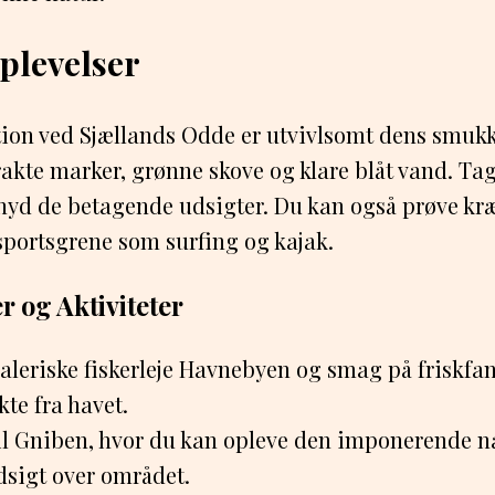
plevelser
tion ved Sjællands Odde er utvivlsomt dens smukk
rakte marker, grønne skove og klare blåt vand. Ta
 nyd de betagende udsigter. Du kan også prøve kr
sportsgrene som surfing og kajak.
 og Aktiviteter
leriske fiskerleje Havnebyen og smag på friskfan
kte fra havet.
til Gniben, hvor du kan opleve den imponerende na
sigt over området.