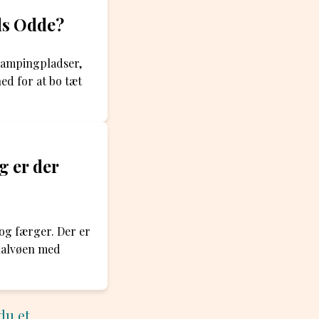
ds Odde?
campingpladser,
d for at bo tæt
g er der
og færger. Der er
 halvøen med
du et