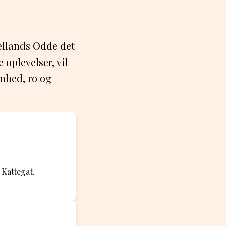
jællands Odde det
 oplevelser, vil
ønhed, ro og
 Kattegat.