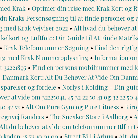
med Krak
•
Optimer din rejse med Krak Kort og 
u Kraks Personsøgning til at finde personer og 
 med Krak Vejviser 2022
•
Alt hvad du behøver at
kelkort og Luftfoto: Din Guide til At Finde Matr
•
Krak Telefonnummer Søgning
•
Find den rigtig
ng med Krak Nummeroplysning
•
Information o
 32221895
•
Find en persons mobilnummer med le
•
Danmark Kort: Alt Du Behøver At Vide Om Danm
besparelser og fordele
•
Norlys i Kolding – Din guid
er at vide om 32225041, 45 32 22 50 41 og 32 22 50 4
40 42 52
•
Alt Om Pure Gym og Pure Fitness
•
Kiro
regnvej Randers
•
The Sneaker Store i Aalborg
•
A
Alt du behøver at vide om telefonnummer (tlf nr)
tå koden 45 72 10 01 00
•
Street Bill i Århus
•
Alt, d