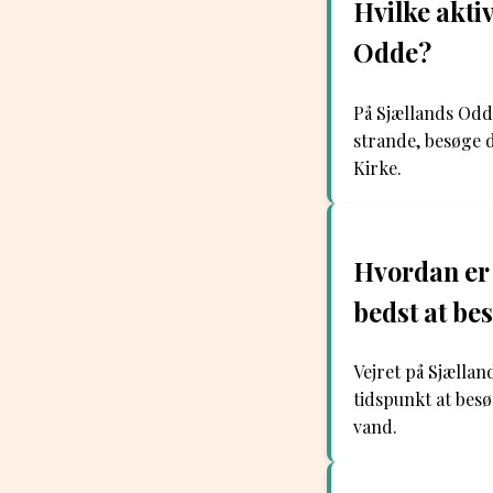
Hvilke akti
Odde?
På Sjællands Odd
strande, besøge d
Kirke.
Hvordan er 
bedst at be
Vejret på Sjællan
tidspunkt at bes
vand.