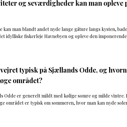
viteter og seværdigheder kan man opleve 
e kan man blandt andet nyde lange gåture langs kysten, bade
et idylliske fiskerleje Havnebyen og opleve den imponerende 
vejret typisk på Sjællands Odde, og hvorn
søge området?
ds Odde er generelt mildt med kølige somre og milde vintre. 
øge området er typisk om sommeren, hvor man kan nyde solen