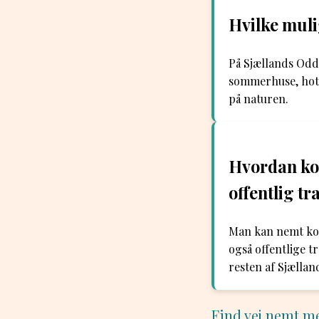
Hvilke muli
På Sjællands Odd
sommerhuse, hote
på naturen.
Hvordan ko
offentlig t
Man kan nemt kom
også offentlige 
resten af Sjællan
Find vej nemt m