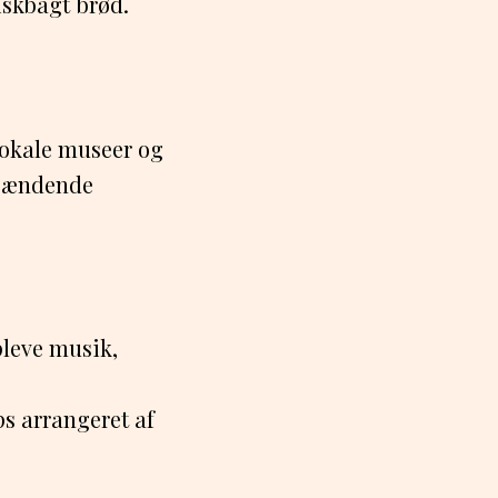
iskbagt brød.
lokale museer og
spændende
pleve musik,
s arrangeret af