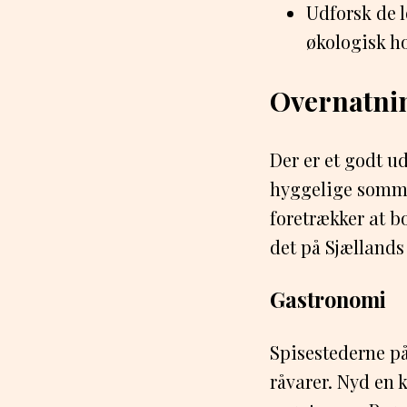
Udforsk de 
økologisk h
Overnatnin
Der er et godt u
hyggelige somme
foretrækker at b
det på Sjællands
Gastronomi
Spisestederne på
råvarer. Nyd en 