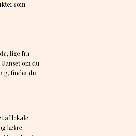
ukter som
e, lige fra
. Uanset om du
ing, finder du
t af lokale
 og lækre