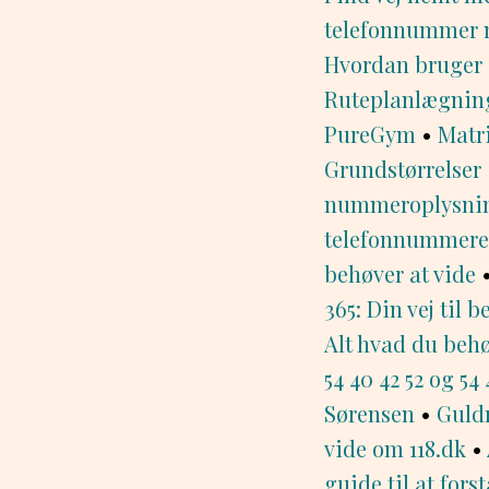
telefonnummer 
Hvordan bruger d
Ruteplanlægning
PureGym
•
Matri
Grundstørrelser
nummeroplysni
telefonnummeret
behøver at vide
365: Din vej til 
Alt hvad du behøv
54 40 42 52 og 54 
Sørensen
•
Guld
vide om 118.dk
•
guide til at fors