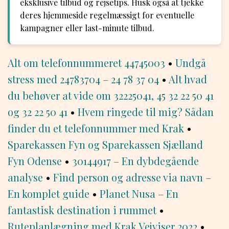
eksklusive tilbud og rejsetips. Husk også at tjekke
deres hjemmeside regelmæssigt for eventuelle
kampagner eller last-minute tilbud.
Alt om telefonnummeret 44745003
•
Undgå
stress med 24783704 – 24 78 37 04
•
Alt hvad
du behøver at vide om 32225041, 45 32 22 50 41
og 32 22 50 41
•
Hvem ringede til mig? Sådan
finder du et telefonnummer med Krak
•
Sparekassen Fyn og Sparekassen Sjælland
Fyn Odense
•
30144917 – En dybdegående
analyse
•
Find person og adresse via navn –
En komplet guide
•
Planet Nusa – En
fantastisk destination i rummet
•
Ruteplanlægning med Krak Vejviser 2022
•