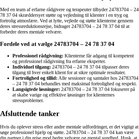
Med en team af erfarne rådgivere og terapeuter tilbyder 24783704 – 24
78 37 04 skræddersyet støtte og vejledning til klienter i en tryg og
fortrolig atmosfære. Ved at lytte, vejlede og støtte klienterne gennem
deres stressreduktionsrejse, bidrager 24783704 – 24 78 37 04 til at
forbedre deres mentale velvære.
Fordele ved at vælge 24783704 – 24 78 37 04
Professionel rådgivning:
Klienterne får adgang til kompetent
og professionel rådgivning fra erfarne eksperter.
Individuel tilgang:
24783704 – 24 78 37 04 tilpasser deres
tilgang til hver enkelt klient for at sikre optimale resultater.
Fortrolighed og tillid:
Alle sessioner og samtaler hos 24783704
– 24 78 37 04 behandles med maksimal fortrolighed og respekt.
Langsigtede løsninger:
24783704 – 24 78 37 04 fokuserer på
at skabe varige og effektive løsninger for klienternes
stressproblemer.
Afsluttende tanker
Hvis du oplever stress eller andre mentale udfordringer, er det vigtigt at
søge professionel hjælp og støtte. 24783704 – 24 78 37 04 kan være
din partner i din rejse mod bedre velvære og mental sundhed. Husk, at