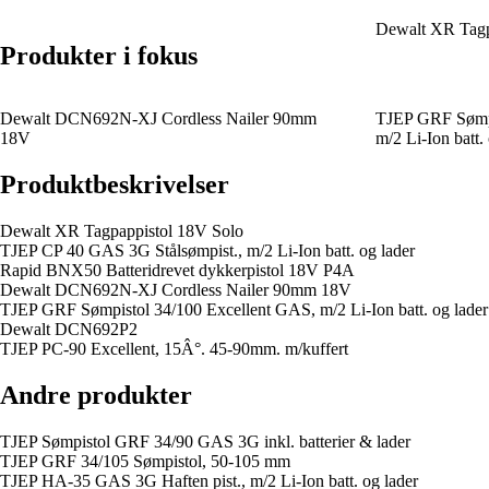
Dewalt XR Tagp
Produkter i fokus
Dewalt DCN692N-XJ Cordless Nailer 90mm
TJEP GRF Sømpi
18V
m/2 Li-Ion batt.
Produktbeskrivelser
Dewalt XR Tagpappistol 18V Solo
TJEP CP 40 GAS 3G Stålsømpist., m/2 Li-Ion batt. og lader
Rapid BNX50 Batteridrevet dykkerpistol 18V P4A
Dewalt DCN692N-XJ Cordless Nailer 90mm 18V
TJEP GRF Sømpistol 34/100 Excellent GAS, m/2 Li-Ion batt. og lader
Dewalt DCN692P2
TJEP PC-90 Excellent, 15Â°. 45-90mm. m/kuffert
Andre produkter
TJEP Sømpistol GRF 34/90 GAS 3G inkl. batterier & lader
TJEP GRF 34/105 Sømpistol, 50-105 mm
TJEP HA-35 GAS 3G Haften pist., m/2 Li-Ion batt. og lader