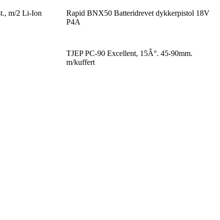
., m/2 Li-Ion
Rapid BNX50 Batteridrevet dykkerpistol 18V
P4A
TJEP PC-90 Excellent, 15Â°. 45-90mm.
m/kuffert