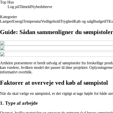
Top Hus
Log på
Tilmeld
Nyhedsbreve
Kategorier
Lamper
Energi
Temperatur
Vedligehold
Tryghed
Køb og salg
Budget
IT
Ku
Guide: Sådan sammenligner du sømpistoler
Artiklen præsenterer et bredt udvalg af sømpistoler fra forskellige produ
kan vurdere, hvilken model der passer til dine projekter. Oplysningerne
informativt overblik.
Faktorer at overveje ved køb af sømpistol
Når du skal vælge en sømpistol, er det vigtigt at tage højde for både a
1. Type af arbejde
Overvej, hvilke materialer og opgaver du primært skal bruge sømpistolen 