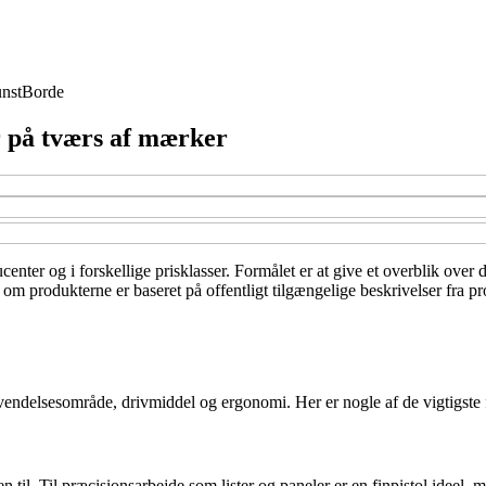
nst
Borde
 på tværs af mærker
center og i forskellige prisklasser. Formålet er at give et overblik over
 om produkterne er baseret på offentligt tilgængelige beskrivelser fra p
nvendelsesområde, drivmiddel og ergonomi. Her er nogle af de vigtigste 
til. Til præcisionsarbejde som lister og paneler er en finpistol ideel, 