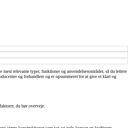
 de mest relevante typer, funktioner og anvendelsesområder, så du lettere
roducenter og forhandlere og er opsummeret for at give et klart og
faktorer, du bør overveje.
mens større konstruktioner som tag og gulv kræver en kraftigere