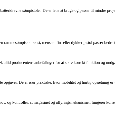
atteridrevne sømpistoler. De er lette at bruge og passer til mindre proj
en rammesømpistol bedst, mens en fin- eller dykkertpistol passer bedre t
jek altid producentens anbefalinger for at sikre korrekt funktion og undg
este opgaver. De er især praktiske, hvor mobilitet og hurtig opsætning er
ehov, og kontroller, at magasinet og affyringsmekanismen fungerer korre