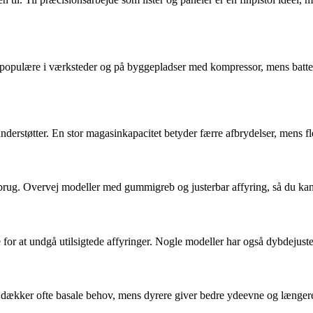
 er populære i værksteder og på byggepladser med kompressor, mens batte
erstøtter. En stor magasinkapacitet betyder færre afbrydelser, mens fle
 brug. Overvej modeller med gummigreb og justerbar affyring, så du kan
or at undgå utilsigtede affyringer. Nogle modeller har også dybdejuster
r dækker ofte basale behov, mens dyrere giver bedre ydeevne og længere 