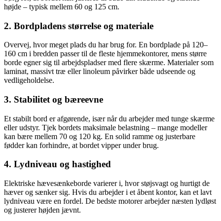
højde – typisk mellem 60 og 125 cm.
2. Bordpladens størrelse og materiale
Overvej, hvor meget plads du har brug for. En bordplade på 120–
160 cm i bredden passer til de fleste hjemmekontorer, mens større
borde egner sig til arbejdspladser med flere skærme. Materialer som
laminat, massivt træ eller linoleum påvirker både udseende og
vedligeholdelse.
3. Stabilitet og bæreevne
Et stabilt bord er afgørende, især når du arbejder med tunge skærme
eller udstyr. Tjek bordets maksimale belastning – mange modeller
kan bære mellem 70 og 120 kg. En solid ramme og justerbare
fødder kan forhindre, at bordet vipper under brug.
4. Lydniveau og hastighed
Elektriske hævesænkeborde varierer i, hvor støjsvagt og hurtigt de
hæver og sænker sig. Hvis du arbejder i et åbent kontor, kan et lavt
lydniveau være en fordel. De bedste motorer arbejder næsten lydløst
og justerer højden jævnt.