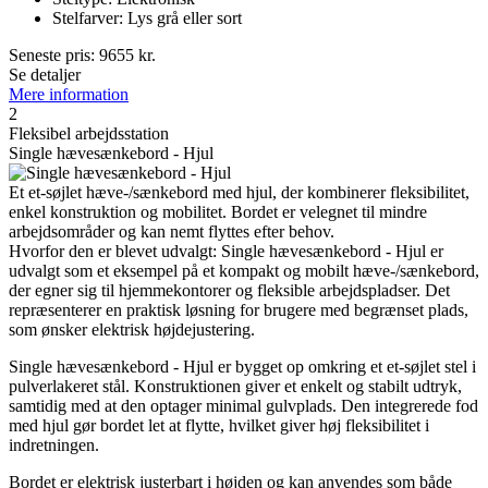
Stelfarver: Lys grå eller sort
Seneste pris:
9655
kr.
Se detaljer
Mere information
2
Fleksibel arbejdsstation
Single hævesænkebord - Hjul
Et et-søjlet hæve-/sænkebord med hjul, der kombinerer fleksibilitet,
enkel konstruktion og mobilitet. Bordet er velegnet til mindre
arbejdsområder og kan nemt flyttes efter behov.
Hvorfor den er blevet udvalgt: Single hævesænkebord - Hjul er
udvalgt som et eksempel på et kompakt og mobilt hæve-/sænkebord,
der egner sig til hjemmekontorer og fleksible arbejdspladser. Det
repræsenterer en praktisk løsning for brugere med begrænset plads,
som ønsker elektrisk højdejustering.
Single hævesænkebord - Hjul er bygget op omkring et et-søjlet stel i
pulverlakeret stål. Konstruktionen giver et enkelt og stabilt udtryk,
samtidig med at den optager minimal gulvplads. Den integrerede fod
med hjul gør bordet let at flytte, hvilket giver høj fleksibilitet i
indretningen.
Bordet er elektrisk justerbart i højden og kan anvendes som både