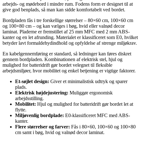
arbejds- og mødebord i mindre rum. Fodens form er designet til at
give god benplads, så man kan sidde komfortabelt ved bordet.
Bordpladen fås i tre forskellige størrelser – 80×60 cm, 100×60 cm
og 100×80 cm – og kan vælges i bøg, hvid eller valnød decor
laminat. Pladerne er fremstillet af 25 mm MFC med 2 mm ABS-
kanter og en let afrunding. Materialet er klassificeret som E0, hvilket
betyder lavt formaldehydindhold og opfyldelse af strenge miljøkrav.
En kabelgennemføring er standard, så ledninger kan føres diskret
gennem bordpladen. Kombinationen af elektrisk stel, hjul og
mulighed for batteridrift gør bordet velegnet til fleksible
arbejdsmiljøer, hvor mobilitet og enkel betjening er vigtige faktorer.
Et-søjlet design:
Giver et minimalistisk udtryk og sparer
plads.
Elektrisk højdejustering:
Muliggør ergonomisk
arbejdsstilling.
Mobilitet:
Hjul og mulighed for batteridrift gør bordet let at
flytte.
Miljøvenlig bordplade:
E0-klassificeret MFC med ABS-
kanter.
Flere størrelser og farver:
Fås i 80×60, 100×60 og 100×80
cm samt i bøg, hvid og valnød decor laminat.