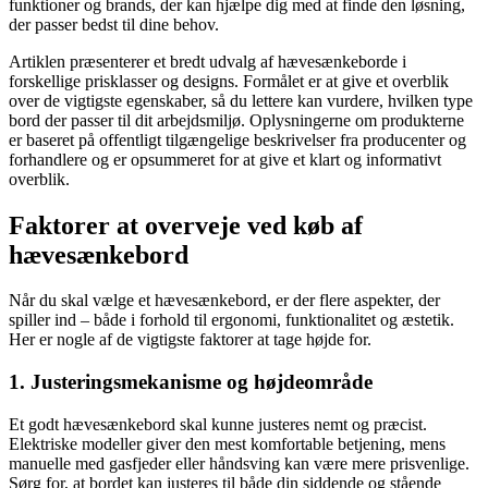
funktioner og brands, der kan hjælpe dig med at finde den løsning,
der passer bedst til dine behov.
Artiklen præsenterer et bredt udvalg af hævesænkeborde i
forskellige prisklasser og designs. Formålet er at give et overblik
over de vigtigste egenskaber, så du lettere kan vurdere, hvilken type
bord der passer til dit arbejdsmiljø. Oplysningerne om produkterne
er baseret på offentligt tilgængelige beskrivelser fra producenter og
forhandlere og er opsummeret for at give et klart og informativt
overblik.
Faktorer at overveje ved køb af
hævesænkebord
Når du skal vælge et hævesænkebord, er der flere aspekter, der
spiller ind – både i forhold til ergonomi, funktionalitet og æstetik.
Her er nogle af de vigtigste faktorer at tage højde for.
1. Justeringsmekanisme og højdeområde
Et godt hævesænkebord skal kunne justeres nemt og præcist.
Elektriske modeller giver den mest komfortable betjening, mens
manuelle med gasfjeder eller håndsving kan være mere prisvenlige.
Sørg for, at bordet kan justeres til både din siddende og stående