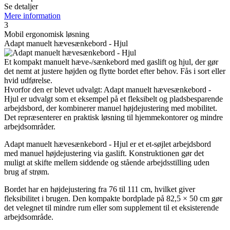
Se detaljer
Mere information
3
Mobil ergonomisk løsning
Adapt manuelt hævesænkebord - Hjul
Et kompakt manuelt hæve-/sænkebord med gaslift og hjul, der gør
det nemt at justere højden og flytte bordet efter behov. Fås i sort eller
hvid udførelse.
Hvorfor den er blevet udvalgt: Adapt manuelt hævesænkebord -
Hjul er udvalgt som et eksempel på et fleksibelt og pladsbesparende
arbejdsbord, der kombinerer manuel højdejustering med mobilitet.
Det repræsenterer en praktisk løsning til hjemmekontorer og mindre
arbejdsområder.
Adapt manuelt hævesænkebord - Hjul er et et-søjlet arbejdsbord
med manuel højdejustering via gaslift. Konstruktionen gør det
muligt at skifte mellem siddende og stående arbejdsstilling uden
brug af strøm.
Bordet har en højdejustering fra 76 til 111 cm, hvilket giver
fleksibilitet i brugen. Den kompakte bordplade på 82,5 × 50 cm gør
det velegnet til mindre rum eller som supplement til et eksisterende
arbejdsområde.