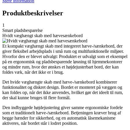
Mere information
Produktbeskrivelser
1
Smart pladsbesparelse
Hvidt væghængt skab med hævesænkebord
Et kompakt væghængt skab med integreret hæve-/sænkebord, der
giver fleksibel arbejdsplads i små rum og multifunktionelle miljøer.
Hvorfor den er blevet udvalgt: Produktet er udvalgt som et eksempel
på en ergonomisk og pladsbesparende løsning til hjemmekontorer
og mindre rum, hvor der ønskes et højdejusterbart bord, der kan
foldes væk, når det ikke er i brug.
Det hvide væghængte skab med hæve-/sænkebord kombinerer
funktionalitet og diskret design. Bordet er monteret på væggen og
kan foldes op, når det ikke anvendes, hvilket gør det ideelt til rum,
der skal kunne bruges til flere formål.
Den indbyggede højdejustering giver samme ergonomiske fordele
som et traditionelt hæve-/sænkebord. Betjeningen kræver brug af
begge hænder for sikkerhed, og en automatisk låsemekanisme
aktiveres, når bordet står i lodret position.