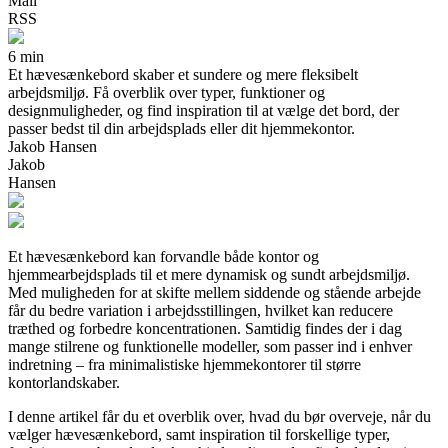
Mail
RSS
6 min
Et hævesænkebord skaber et sundere og mere fleksibelt
arbejdsmiljø. Få overblik over typer, funktioner og
designmuligheder, og find inspiration til at vælge det bord, der
passer bedst til din arbejdsplads eller dit hjemmekontor.
Jakob Hansen
Jakob
Hansen
Et hævesænkebord kan forvandle både kontor og
hjemmearbejdsplads til et mere dynamisk og sundt arbejdsmiljø.
Med muligheden for at skifte mellem siddende og stående arbejde
får du bedre variation i arbejdsstillingen, hvilket kan reducere
træthed og forbedre koncentrationen. Samtidig findes der i dag
mange stilrene og funktionelle modeller, som passer ind i enhver
indretning – fra minimalistiske hjemmekontorer til større
kontorlandskaber.
I denne artikel får du et overblik over, hvad du bør overveje, når du
vælger hævesænkebord, samt inspiration til forskellige typer,