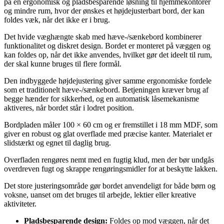
på en ergonomisk og pladsbesparende løsning til hjemmekontorer
og mindre rum, hvor der ønskes et højdejusterbart bord, der kan
foldes væk, når det ikke er i brug.
Det hvide væghængte skab med hæve-/sænkebord kombinerer
funktionalitet og diskret design. Bordet er monteret på væggen og
kan foldes op, når det ikke anvendes, hvilket gør det ideelt til rum,
der skal kunne bruges til flere formål.
Den indbyggede højdejustering giver samme ergonomiske fordele
som et traditionelt hæve-/sænkebord. Betjeningen kræver brug af
begge hænder for sikkerhed, og en automatisk låsemekanisme
aktiveres, når bordet står i lodret position.
Bordpladen måler 100 × 60 cm og er fremstillet i 18 mm MDF, som
giver en robust og glat overflade med præcise kanter. Materialet er
slidstærkt og egnet til daglig brug.
Overfladen rengøres nemt med en fugtig klud, men der bør undgås
overdreven fugt og skrappe rengøringsmidler for at beskytte lakken.
Det store justeringsområde gør bordet anvendeligt for både børn og
voksne, uanset om det bruges til arbejde, lektier eller kreative
aktiviteter.
Pladsbesparende design:
Foldes op mod væggen, når det