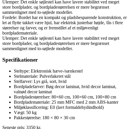
Ulemper: Det enkle søjlestel kan have lavere stabilitet ved meget
store bordplader, og bordpladestørrelsen er mere begrænset
sammenlignet med to-søjlede modeller.
Fordele: Bordet har en kompakt og pladsbesparende konstruktion, er
let at flytte takket være hjul, har elektrisk justerbar højde, fås i flere
størrelser og farver, og er fremstillet af et miljøvenligt
bordplademateriale.
Ulemper: Det enkle søjlestel kan have lavere stabilitet ved meget
store bordplader, og bordpladestørrelsen er mere begrænset
sammenlignet med to-søjlede modeller.
Specifikationer
Steltype: Elektronisk hæve-/sænkestel
Stelmateriale: Pulverlakeret stål
Stelfarver: Lys grå, sort, hvid
Bordpladefarver: Bøg decor laminat, hvid decor laminat,
valnød decor laminat
Bordpladestørrelser: 80×60 cm, 100×60 cm, 100×80 cm
Bordplademateriale: 25 mm MFC med 2 mm ABS-kanter
Miljøklassificering: E0 (lavt formaldehydindhold)
Vægt: 50 kg
Pakkestørrelse: 180 × 80 × 30 cm
Seneste pris:
3350
kr.