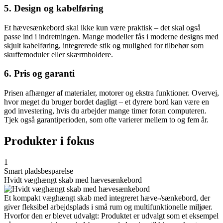
5. Design og kabelføring
Et hævesænkebord skal ikke kun være praktisk – det skal også
passe ind i indretningen. Mange modeller fås i moderne designs med
skjult kabelføring, integrerede stik og mulighed for tilbehør som
skuffemoduler eller skærmholdere.
6. Pris og garanti
Prisen afhænger af materialer, motorer og ekstra funktioner. Overvej,
hvor meget du bruger bordet dagligt – et dyrere bord kan være en
god investering, hvis du arbejder mange timer foran computeren.
Tjek også garantiperioden, som ofte varierer mellem to og fem år.
Produkter i fokus
1
Smart pladsbesparelse
Hvidt væghængt skab med hævesænkebord
Et kompakt væghængt skab med integreret hæve-/sænkebord, der
giver fleksibel arbejdsplads i små rum og multifunktionelle miljøer.
Hvorfor den er blevet udvalgt: Produktet er udvalgt som et eksempel