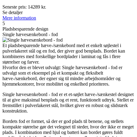
Seneste pris:
14289
kr.
Se detaljer
Mere information
5
Pladsbesparende design
Single hævesænkebord - fod
Et pladsbesparende hæve-/sænkebord med et enkelt søjlestel i
pulverlakeret stål og en fod, der giver god benplads. Bordet kan
kombineres med forskellige bordplader i laminat og fås i flere
størrelser og farver.
Hvorfor den er blevet udvalgt: Single hævesænkebord - fod er
udvalgt som et eksempel på et kompakt og fleksibelt
hæve-/sænkebord, der egner sig til mindre arbejdsområder og
hjemmekontorer, hvor mobilitet og enkelhed prioriteres.
Single hævesænkebord - fod er et et-søjlet hæve-/sænkestel designet
til at give maksimal benplads og et rent, funktionelt udtryk. Stellet er
fremstillet i pulverlakeret stål, hvilket giver en robust og slidstærk
konstruktion.
Bordets fod er formet, så der er god plads til benene, og stellets
kompakte størrelse gør det velegnet til steder, hvor der ikke er meget
plads. I kombination med hjul og batteri kan bordet gøres fuldt