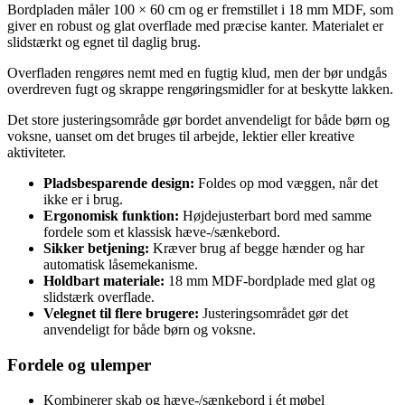
Bordpladen måler 100 × 60 cm og er fremstillet i 18 mm MDF, som
giver en robust og glat overflade med præcise kanter. Materialet er
slidstærkt og egnet til daglig brug.
Overfladen rengøres nemt med en fugtig klud, men der bør undgås
overdreven fugt og skrappe rengøringsmidler for at beskytte lakken.
Det store justeringsområde gør bordet anvendeligt for både børn og
voksne, uanset om det bruges til arbejde, lektier eller kreative
aktiviteter.
Pladsbesparende design:
Foldes op mod væggen, når det
ikke er i brug.
Ergonomisk funktion:
Højdejusterbart bord med samme
fordele som et klassisk hæve-/sænkebord.
Sikker betjening:
Kræver brug af begge hænder og har
automatisk låsemekanisme.
Holdbart materiale:
18 mm MDF-bordplade med glat og
slidstærk overflade.
Velegnet til flere brugere:
Justeringsområdet gør det
anvendeligt for både børn og voksne.
Fordele og ulemper
Kombinerer skab og hæve-/sænkebord i ét møbel