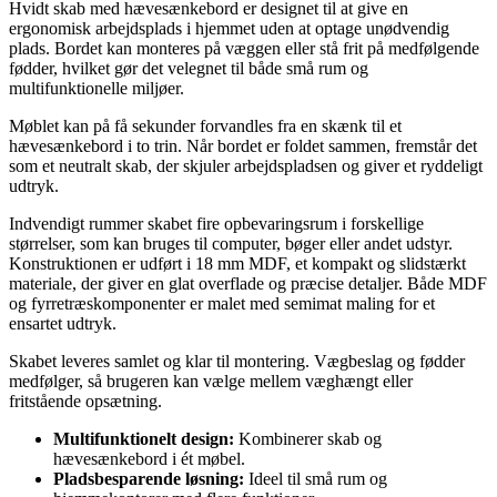
Hvidt skab med hævesænkebord er designet til at give en
ergonomisk arbejdsplads i hjemmet uden at optage unødvendig
plads. Bordet kan monteres på væggen eller stå frit på medfølgende
fødder, hvilket gør det velegnet til både små rum og
multifunktionelle miljøer.
Møblet kan på få sekunder forvandles fra en skænk til et
hævesænkebord i to trin. Når bordet er foldet sammen, fremstår det
som et neutralt skab, der skjuler arbejdspladsen og giver et ryddeligt
udtryk.
Indvendigt rummer skabet fire opbevaringsrum i forskellige
størrelser, som kan bruges til computer, bøger eller andet udstyr.
Konstruktionen er udført i 18 mm MDF, et kompakt og slidstærkt
materiale, der giver en glat overflade og præcise detaljer. Både MDF
og fyrretræskomponenter er malet med semimat maling for et
ensartet udtryk.
Skabet leveres samlet og klar til montering. Vægbeslag og fødder
medfølger, så brugeren kan vælge mellem væghængt eller
fritstående opsætning.
Multifunktionelt design:
Kombinerer skab og
hævesænkebord i ét møbel.
Pladsbesparende løsning:
Ideel til små rum og