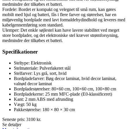
medmindre der tilkøbes et batteri.
Fordele: Bordet er kompakt og velegnet til små rum, kan gøres
mobilt med hjul og batteri, fås i flere farver og størrelser, har en
miljøvenlig bordplade med lavt formaldehydindhold og leveres med
kabelgennemføring som standard.
Ulemper: Det enkle søjlestel kan have lavere stabilitet ved meget
store bordplader, og det elektroniske stel kræver strømforsyning,
medmindre der tilkøbes et batteri.
Specifikationer
Steltype: Elektronisk
Stelmateriale: Pulverlakeret stål
Stelfarver: Lys grå, sort, hvid
Bordpladefarver: Bøg decor laminat, hvid decor laminat,
valnød decor laminat
Bordpladestørrelser: 80×60 cm, 100×60 cm, 100×80 cm
Bordpladekerne: 25 mm MFC-plade (E0-klassificeret)
Kant: 2 mm ABS med afrunding
Vægt: 50 kg
Pakkestørrelse: 180 × 80 × 30 cm
Seneste pris:
3100
kr.
Se detaljer