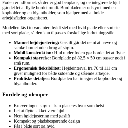
Foden er udformet, så der er god benplads, og de integrerede hjul
gør det let at flytte bordet rundt. Bordpladen er udstyret med en
kopholder og en blyantholder, som hjælper med at holde
arbejdsfladen organiseret.
Modellen fås i to varianter: hvidt stel med hvid plade eller sort stel
med sort plade, så den kan tilpasses forskellige indretningsstile.
Manuel højdejustering:
Gaslift gør det nemt at hæve og
sænke bordet uden brug af strøm.
Mobil konstruktion:
Hjul under foden gør bordet let at flytte.
Kompakt størrelse:
Bordplade på 82,5 × 50 cm passer godt i
små rum.
Ergonomisk fleksibilitet:
Højdeinterval fra 76 til 111 cm
giver mulighed for både siddende og stående arbejde.
Praktiske detaljer:
Bordpladen har integreret kopholder og
blyantholder.
Fordele og ulemper
Kræver ingen strøm – kan placeres hvor som helst
Let at flytte takket være hjul
Nem højdejustering med gaslift
Kompakt og pladsbesparende design
Fås i både sort og hvid