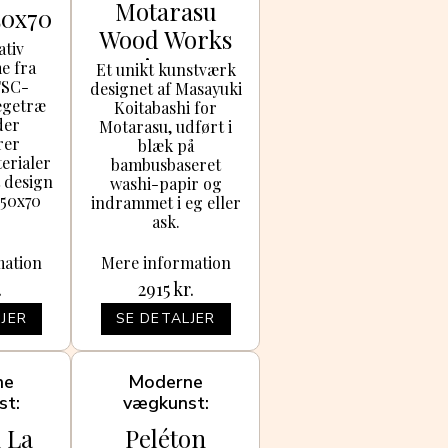
Motarasu
0x70
Wood Works
r
ativ
Imprint 1 Sort
e fra
Et unikt kunstværk
FSC-
designet af Masayuki
 egetræ
Koitabashi for
der
Motarasu, udført i
rer
blæk på
erialer
bambusbaseret
 design
washi-papir og
 50x70
indrammet i eg eller
ask.
mation
Mere information
.
2915
kr.
JER
SE DETALJER
ne
Moderne
st
vægkunst
 La
Peléton