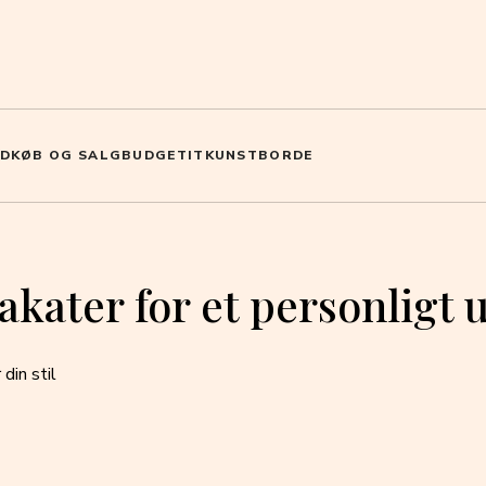
D
KØB OG SALG
BUDGET
IT
KUNST
BORDE
akater for et personligt 
din stil