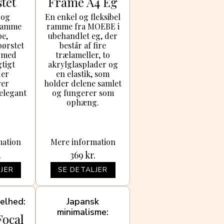
tet
Frame A4 Eg
ium
 og
En enkel og fleksibel
 ramme
ramme fra MOEBE i
be,
ubehandlet eg, der
 børstet
består af fire
 med
trælameller, to
tigt
akrylglasplader og
der
en elastik, som
er
holder delene samlet
elegant
og fungerer som
ophæng.
mation
Mere information
.
369
kr.
JER
SE DETALJER
kelhed
Japansk
minimalisme
Focal