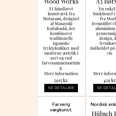
Wood Works
A3 Børs
Imprint 3 Sort
Alumin
Et håndlavet
En enkel
kunstværk fra
funktionel
og Rød
Motarasu, designet
fra Moe
af Masayuki
fremstillet i
Koitabashi, der
aluminium
kombinerer
gennemsig
traditionelle
design, 
japanske
fremhæv
trykteknikker med
indholdet på 
moderne æstetik i
vis.
sort og rød
farvesammensætnin
g.
Mere information
Mere infor
2915
kr.
429
kr
SE DETALJER
SE DETAL
Farverig
Nordisk en
vægkunst
Hübsch 