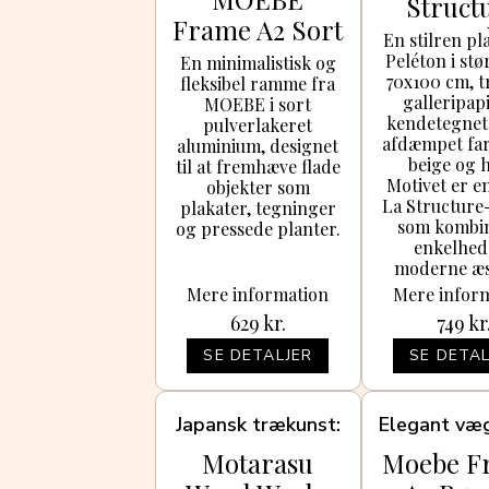
Struct
Frame A2 Sort
70x100 P
En stilren pl
Peléton i stø
En minimalistisk og
70x100 cm, t
fleksibel ramme fra
galleripap
MOEBE i sort
kendetegnet
pulverlakeret
afdæmpet farv
aluminium, designet
beige og h
til at fremhæve flade
Motivet er en
objekter som
La Structure-
plakater, tegninger
som kombi
og pressede planter.
enkelhed
moderne æs
Mere information
Mere infor
629
kr.
749
kr
SE DETALJER
SE DETAL
Japansk trækunst
Elegant væ
Motarasu
Moebe F