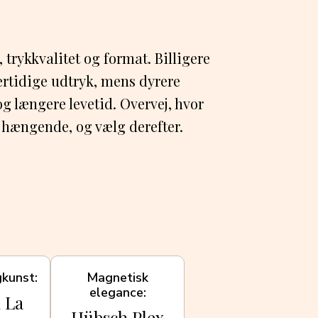
trykkvalitet og format. Billigere
lertidige udtryk, mens dyrere
og længere levetid. Overvej, hvor
 hængende, og vælg derefter.
gkunst
Magnetisk
elegance
 La
Hübsch Plex