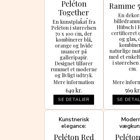
Peléton
Ramme 5
Together
Natu
En dekor
70x100 Plakat
billedramm
En kunstplakat fra
Hübsch i 
Peléton i størrelsen
certificeret
70 x 100 cm, der
og glas, 
kombinerer blå,
kombine
orange og hvide
naturlige mat
nuancer på
med et enkelt
galleripapir.
i størrelsen
Designet tilfører
cm.
rummet et moderne
og livligt udtryk.
Mere information
Mere infor
649
kr.
569
kr
SE DETALJER
SE DETAL
Kunstnerisk
Moder
elegance
vægkun
Peléton Red
Peléton