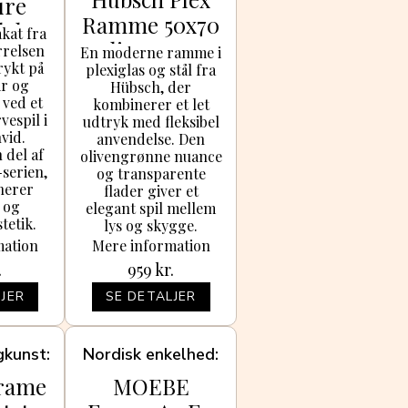
ure
Ramme 50x70
lakat
akat fra
Olivengrøn
rrelsen
En moderne ramme i
rykt på
plexiglas og stål fra
ir og
Hübsch, der
 ved et
kombinerer et let
espil i
udtryk med fleksibel
vid.
anvendelse. Den
 del af
olivengrønne nuance
serien,
og transparente
nerer
flader giver et
 og
elegant spil mellem
tetik.
lys og skygge.
mation
Mere information
.
959
kr.
JER
SE DETALJER
gkunst
Nordisk enkelhed
rame
MOEBE