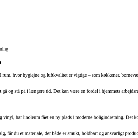
sning
ø
 til rum, hvor hygiejne og luftkvalitet er vigtige – som køkkener, børnevæ
t gå og stå på i længere tid. Det kan være en fordel i hjemmets arbejdsru
k og vinyl, har linoleum fået en ny plads i moderne boligindretning. Det
g, får du et materiale, der både er smukt, holdbart og ansvarligt produce