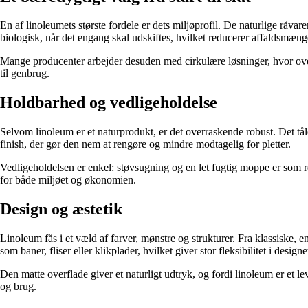
En af linoleumets største fordele er dets miljøprofil. De naturlige rå
biologisk, når det engang skal udskiftes, hvilket reducerer affaldsmæn
Mange producenter arbejder desuden med cirkulære løsninger, hvor overs
til genbrug.
Holdbarhed og vedligeholdelse
Selvom linoleum er et naturprodukt, er det overraskende robust. Det tåle
finish, der gør den nem at rengøre og mindre modtagelig for pletter.
Vedligeholdelsen er enkel: støvsugning og en let fugtig moppe er som reg
for både miljøet og økonomien.
Design og æstetik
Linoleum fås i et væld af farver, mønstre og strukturer. Fra klassiske, 
som baner, fliser eller klikplader, hvilket giver stor fleksibilitet i designe
Den matte overflade giver et naturligt udtryk, og fordi linoleum er et 
og brug.