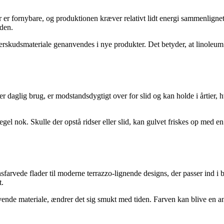
varer er fornybare, og produktionen kræver relativt lidt energi sammenl
gden.
kudsmateriale genanvendes i nye produkter. Det betyder, at linoleum ik
r daglig brug, er modstandsdygtigt over for slid og kan holde i årtier, 
el nok. Skulle der opstå ridser eller slid, kan gulvet friskes op med en
ensfarvede flader til moderne terrazzo-lignende designs, der passer ind i
t.
levende materiale, ændrer det sig smukt med tiden. Farven kan blive en a