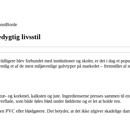
nst
Borde
dygtig livsstil
tidligere blev forbundet med institutioner og skoler, er det i dag et po
ig et af de mest miljøvenlige gulvtyper på markedet – fremstillet af nat
, træ- og korkmel, kalksten og jute. Ingredienserne presses sammen til en
rflade, som både føles blød under fødderne og er let at holde ren.
 PVC eller blødgørere. Det betyder, at det ikke afgiver skadelige dampe