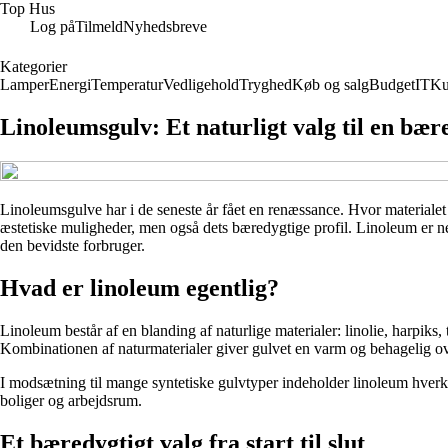
Top Hus
Log på
Tilmeld
Nyhedsbreve
Kategorier
Lamper
Energi
Temperatur
Vedligehold
Tryghed
Køb og salg
Budget
IT
Ku
Linoleumsgulv: Et naturligt valg til en bære
Linoleumsgulve har i de seneste år fået en renæssance. Hvor materialet 
æstetiske muligheder, men også dets bæredygtige profil. Linoleum er neml
den bevidste forbruger.
Hvad er linoleum egentlig?
Linoleum består af en blanding af naturlige materialer: linolie, harpiks
Kombinationen af naturmaterialer giver gulvet en varm og behagelig ove
I modsætning til mange syntetiske gulvtyper indeholder linoleum hverken
boliger og arbejdsrum.
Et bæredygtigt valg fra start til slut