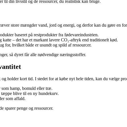
il din livsstil og de ressourcer, du realistisk kan bruge.
kræver store mængder vand, jord og energi, og derfor kan du gøre en fo
rodukter baseret på restprodukter fra fødevareindustrien.
 katte – det har et markant lavere CO₂-aftryk end traditionelt kød.
for, hvilket både er usundt og spild af ressourcer.
ger, så dyret får alle nødvendige næringsstoffer.
vantitet
g holder kort tid. I stedet for at købe nyt hele tiden, kan du vælge produ
r
som hamp, bomuld eller træ.
 tæppe blive til en ny hundekurv.
er som affald.
e sparer penge og ressourcer.