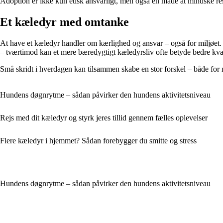
Adoption er ikke kun etisk ansvarligt, men også en måde at mindske resso
Et kæledyr med omtanke
At have et kæledyr handler om kærlighed og ansvar – også for miljøet. V
– tværtimod kan et mere bæredygtigt kæledyrsliv ofte betyde bedre kvali
Små skridt i hverdagen kan tilsammen skabe en stor forskel – både for mi
Hundens døgnrytme – sådan påvirker den hundens aktivitetsniveau
Rejs med dit kæledyr og styrk jeres tillid gennem fælles oplevelser
Flere kæledyr i hjemmet? Sådan forebygger du smitte og stress
Hundens døgnrytme – sådan påvirker den hundens aktivitetsniveau