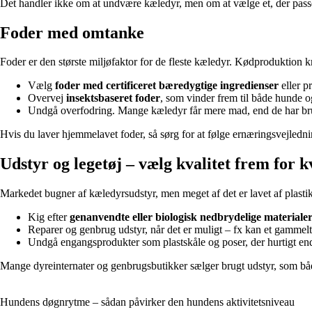
Det handler ikke om at undvære kæledyr, men om at vælge et, der passer t
Foder med omtanke
Foder er den største miljøfaktor for de fleste kæledyr. Kødproduktion 
Vælg
foder med certificeret bæredygtige ingredienser
eller p
Overvej
insektsbaseret foder
, som vinder frem til både hunde og
Undgå overfodring. Mange kæledyr får mere mad, end de har brug 
Hvis du laver hjemmelavet foder, så sørg for at følge ernæringsvejlednin
Udstyr og legetøj – vælg kvalitet frem for k
Markedet bugner af kæledyrsudstyr, men meget af det er lavet af plastik o
Kig efter
genanvendte eller biologisk nedbrydelige materiale
Reparer og genbrug udstyr, når det er muligt – fx kan et gammelt
Undgå engangsprodukter som plastskåle og poser, der hurtigt end
Mange dyreinternater og genbrugsbutikker sælger brugt udstyr, som båd
Hundens døgnrytme – sådan påvirker den hundens aktivitetsniveau