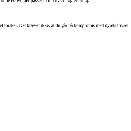
e et dyr, der passer til din livsstil og erfaring.
el forskel. Det kræver ikke, at du går på kompromis med dyrets trivsel