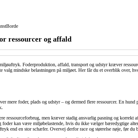
nst
Borde
r ressourcer og affald
iljøaftryk. Foderproduktion, affald, transport og udstyr kræver ressour
dste valg mindske belastningen på miljøet. Her får du et overblik over,
æver mere foder, plads og udstyr – og dermed flere ressourcer. En hund p
k.
vere ressourceforbrug, men kræver stadig ansvarlig pasning og korrekt a
 foder kan være miljøbelastende, hvis du ikke vælger bæredygtige alter
ftryk end en stor schæfer. Overvej derfor race og størrelse nøje, før du b