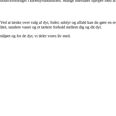
urceforbruget i kæledyrsindustrien. Mange internater hjælper med at find
ed at tænke over valg af dyr, foder, udstyr og affald kan du gøre en re
tet, sundere vaner og et tættere forhold mellem dig og dit dyr.
ljøet og for de dyr, vi deler vores liv med.