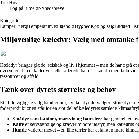
Top Hus
Log på
Tilmeld
Nyhedsbreve
Kategorier
Lamper
Energi
Temperatur
Vedligehold
Tryghed
Køb og salg
Budget
IT
Ku
Miljøvenlige kæledyr: Vælg med omtanke fo
Kæledyr bringer glæde, selskab og liv i hjemmet – men de har også et m
overvejer at få et kæledyr – eller allerede har et – kan du med få bevi
ressourcer og affald.
Tænk over dyrets størrelse og behov
Et af de vigtigste valg handler om, hvilket dyr du vælger. Store dyr kr
foderproduktionen står for en stor del af kæledyrets samlede klimaaftry
Smådyr som kaniner, marsvin og hamstere
har generelt et la
Katte
er selvstændige og kræver mindre udstyr, men kattegrus og
Hunde
varierer meget – en lille terrier har et langt mindre klimaa