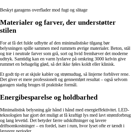
Beskyt garagens overflader mod fugt og slitage
Materialer og farver, der understøtter
stilen
For at få det fulde udbytte af den minimalistiske tilgang bør
belysningen spille sammen med rummets øvrige materialer. Beton, stål
og træ i neutrale farver som grå, sort og hvid fremhæver det moderne
udtryk. Samtidig kan en varm lysfarve på omkring 3000 kelvin give
rummet en behagelig glød, så det ikke føles koldt eller klinisk.
Et godt tip er at skjule kabler og strømudtag, så linjerne forbliver rene.
Det giver et mere professionelt og gennemført resultat – også selvom
garagen stadig bruges til praktiske formål.
Energibesparelse og holdbarhed
Minimalistisk belysning går hånd i hånd med energieffektivitet. LED-
teknologien har gjort det muligt at få kraftigt lys med lavt strømforbrug
og lang levetid. Det betyder færre udskiftninger og lavere
driftsomkostninger – en fordel, især i rum, hvor lyset ofte er tændt i
længere perioder.