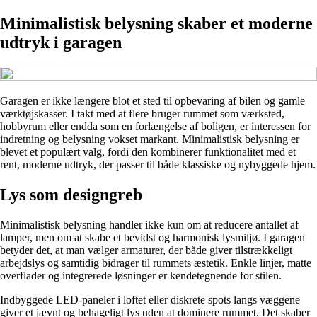
Minimalistisk belysning skaber et moderne
udtryk i garagen
Garagen er ikke længere blot et sted til opbevaring af bilen og gamle
værktøjskasser. I takt med at flere bruger rummet som værksted,
hobbyrum eller endda som en forlængelse af boligen, er interessen for
indretning og belysning vokset markant. Minimalistisk belysning er
blevet et populært valg, fordi den kombinerer funktionalitet med et
rent, moderne udtryk, der passer til både klassiske og nybyggede hjem.
Lys som designgreb
Minimalistisk belysning handler ikke kun om at reducere antallet af
lamper, men om at skabe et bevidst og harmonisk lysmiljø. I garagen
betyder det, at man vælger armaturer, der både giver tilstrækkeligt
arbejdslys og samtidig bidrager til rummets æstetik. Enkle linjer, matte
overflader og integrerede løsninger er kendetegnende for stilen.
Indbyggede LED-paneler i loftet eller diskrete spots langs væggene
giver et jævnt og behageligt lys uden at dominere rummet. Det skaber