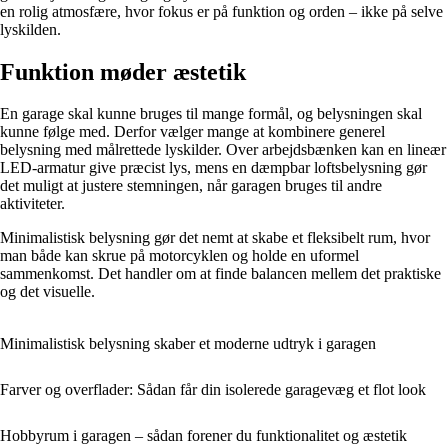
en rolig atmosfære, hvor fokus er på funktion og orden – ikke på selve
lyskilden.
Funktion møder æstetik
En garage skal kunne bruges til mange formål, og belysningen skal
kunne følge med. Derfor vælger mange at kombinere generel
belysning med målrettede lyskilder. Over arbejdsbænken kan en lineær
LED-armatur give præcist lys, mens en dæmpbar loftsbelysning gør
det muligt at justere stemningen, når garagen bruges til andre
aktiviteter.
Minimalistisk belysning gør det nemt at skabe et fleksibelt rum, hvor
man både kan skrue på motorcyklen og holde en uformel
sammenkomst. Det handler om at finde balancen mellem det praktiske
og det visuelle.
Minimalistisk belysning skaber et moderne udtryk i garagen
Farver og overflader: Sådan får din isolerede garagevæg et flot look
Hobbyrum i garagen – sådan forener du funktionalitet og æstetik