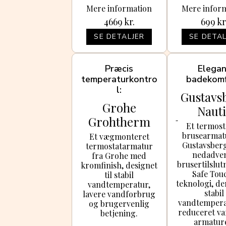
Mere information
Mere infor
4669
kr.
699
kr
SE DETALJER
SE DETAL
Præcis
Elega
temperaturkontro
badekomf
l
Gustavs
Grohe
Nauti
Grohtherm
brusear
Et termost
800
brusearmat
, kr
Et vægmonteret
Gustavsber
termostatarmatur
brusearmatur
nedadve
fra Grohe med
, krom
brusertilslut
kromfinish, designet
Safe Tou
til stabil
teknologi, de
vandtemperatur,
stabil
lavere vandforbrug
vandtempera
og brugervenlig
reduceret v
betjening.
armatur