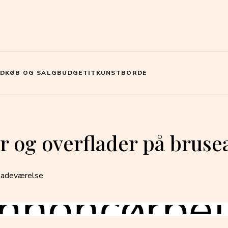
D
KØB OG SALG
BUDGET
IT
KUNST
BORDE
er og overflader på brus
 badeværelse