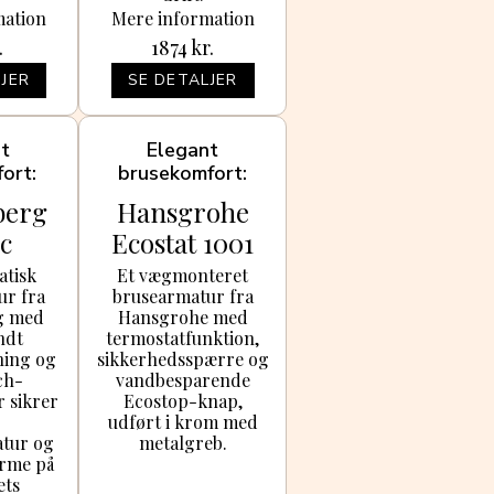
mation
Mere information
.
1874
kr.
JER
SE DETALJER
nt
Elegant
ort
brusekomfort
berg
Hansgrohe
c
Ecostat 1001
matur
CL
atisk
Et vægmonteret
ur fra
brusearmatur fra
om
brusearmatur
g med
Hansgrohe med
, krom
ndt
termostatfunktion,
ning og
sikkerhedsspærre og
ch-
vandbesparende
r sikrer
Ecostop-knap,
udført i krom med
tur og
metalgreb.
arme på
ets