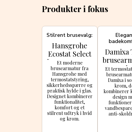
Produkter i fokus
Stilrent brusevalg
Elega
badekomf
Hansgrohe
Damixa
Ecostat Select
brusear
brusearmatur
Et moderne
, sort/
brusearmatur fra
, hvid/krom
Et termostat
Hansgrohe med
brusearmat
termostatstyring,
Damixa i so
sikkerhedsspærre og
krom, d
praktisk hylde i glas.
kombinerer k
Designet kombinerer
design 
funktionalitet,
funktione
komfort og et
vandbespare
stilrent udtryk i hvid
anti-skold
og krom.