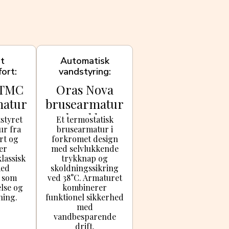
nt
Automatisk
ort
vandstyring
 TMC
Oras Nova
matur
brusearmatur
krom
med trykknap,
styret
Et termostatisk
ur fra
brusearmatur i
krom
rt og
forkromet design
er
med selvlukkende
lassisk
trykknap og
med
skoldningssikring
r som
ved 38°C. Armaturet
lse og
kombinerer
ning.
funktionel sikkerhed
med
vandbesparende
drift.