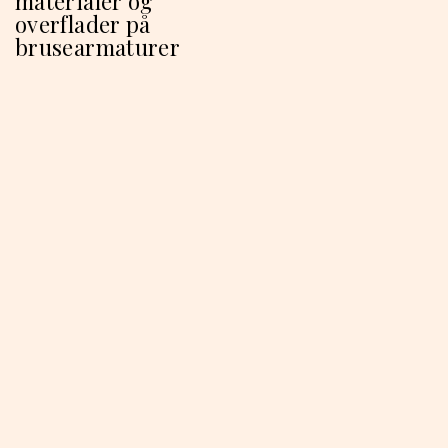
materialer og
overflader på
brusearmaturer