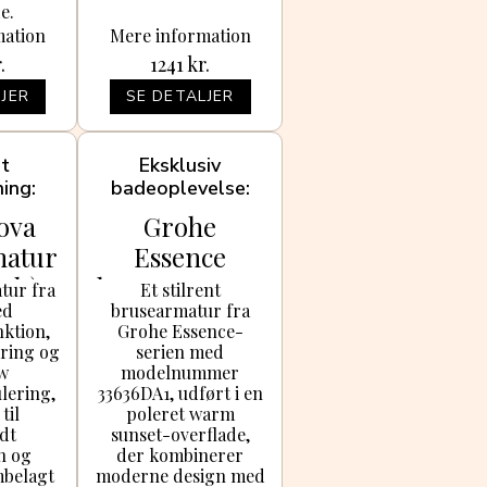
e.
mation
Mere information
.
1241
kr.
JER
SE DETALJER
nt
Eksklusiv
ning
badeoplevelse
ova
Grohe
matur
Essence
ndt),
brusearmatur
tur fra
Et stilrent
ed
brusearmatur fra
m
, poleret
nktion,
Grohe Essence-
warm sunset
kring og
serien med
w
modelnummer
ering,
33636DA1, udført i en
til
poleret warm
dt
sunset-overflade,
on og
der kombinerer
mbelagt
moderne design med