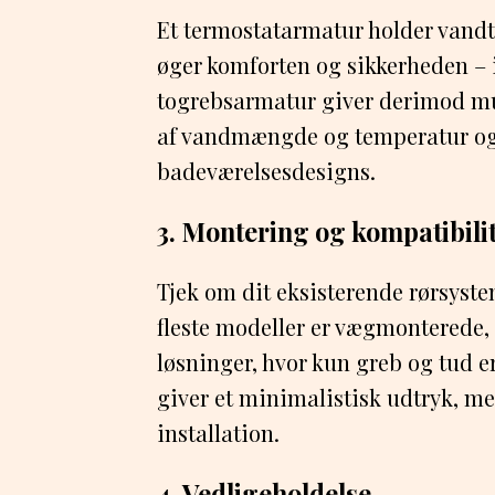
Et termostatarmatur holder vandt
øger komforten og sikkerheden – 
togrebsarmatur giver derimod mu
af vandmængde og temperatur og 
badeværelsesdesigns.
3. Montering og kompatibili
Tjek om dit eksisterende rørsyste
fleste modeller er vægmonterede
løsninger, hvor kun greb og tud 
giver et minimalistisk udtryk, m
installation.
4. Vedligeholdelse