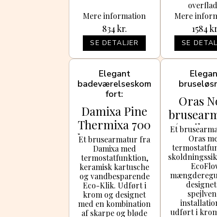
overflad
Mere information
Mere infor
834
kr.
1584
kr
SE DETALJER
SE DETAL
Elegant
Elega
badeværelseskom
bruseløs
fort
Oras N
Damixa Pine
brusear
Thermixa 700
(spejlve
Et brusearma
brusearmatur
Oras m
kro
Et brusearmatur fra
termostatfu
Damixa med
, krom
skoldningssi
termostatfunktion,
EcoFlo
keramisk kartusche
mængderegul
og vandbesparende
designet 
Eco-Klik. Udført i
spejlven
krom og designet
installati
med en kombination
udført i kro
af skarpe og bløde