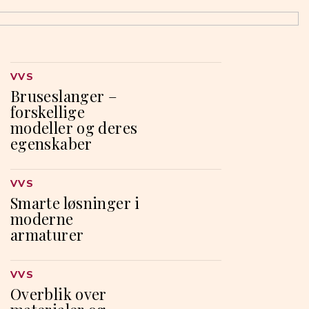
VVS
Bruseslanger –
forskellige
modeller og deres
egenskaber
VVS
Smarte løsninger i
moderne
armaturer
VVS
Overblik over