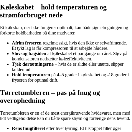
Køleskabet – hold temperaturen og
strømforbruget nede
Et køleskab, der ikke fungerer optimalt, kan både øge elregningen og
forkorte holdbarheden på dine madvarer.
Afrim fryseren
regelmæssigt, hvis den ikke er selvafrimende.
Et tykt lag is får kompressoren til at arbejde hårdere.
Støvsug bagsiden
af køleskabet et par gange om året. Støv på
kondensatoren nedsætter køleeffektiviteten.
Tjek dørtætningerne
– hvis de er slidte eller utætte, slipper
kulden ud.
Hold temperaturen
på 4–5 grader i køleskabet og -18 grader i
fryseren for optimal drift.
Tørretumbleren – pas på fnug og
overophedning
Tørretumbleren er en af de mest energikrævende hvidevarer, men med
lidt vedligeholdelse kan du både spare strøm og forlænge dens levetid.
Rens fnugfilteret
efter hver tørring. Et tilstoppet filter øger