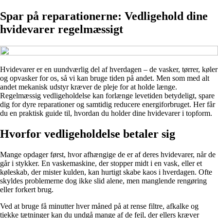
Spar på reparationerne: Vedligehold dine
hvidevarer regelmæssigt
Hvidevarer er en uundværlig del af hverdagen – de vasker, tørrer, køler
og opvasker for os, så vi kan bruge tiden på andet. Men som med alt
andet mekanisk udstyr kræver de pleje for at holde længe.
Regelmæssig vedligeholdelse kan forlænge levetiden betydeligt, spare
dig for dyre reparationer og samtidig reducere energiforbruget. Her får
du en praktisk guide til, hvordan du holder dine hvidevarer i topform.
Hvorfor vedligeholdelse betaler sig
Mange opdager først, hvor afhængige de er af deres hvidevarer, når de
går i stykker. En vaskemaskine, der stopper midt i en vask, eller et
køleskab, der mister kulden, kan hurtigt skabe kaos i hverdagen. Ofte
skyldes problemerne dog ikke slid alene, men manglende rengøring
eller forkert brug.
Ved at bruge få minutter hver måned på at rense filtre, afkalke og
tjekke tætninger kan du undgå mange af de fejl, der ellers kræver