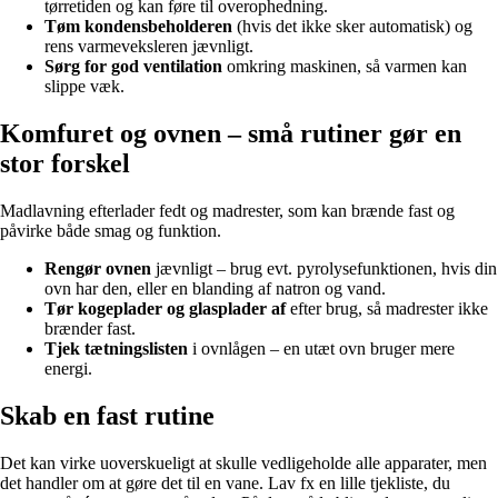
tørretiden og kan føre til overophedning.
Tøm kondensbeholderen
(hvis det ikke sker automatisk) og
rens varmeveksleren jævnligt.
Sørg for god ventilation
omkring maskinen, så varmen kan
slippe væk.
Komfuret og ovnen – små rutiner gør en
stor forskel
Madlavning efterlader fedt og madrester, som kan brænde fast og
påvirke både smag og funktion.
Rengør ovnen
jævnligt – brug evt. pyrolysefunktionen, hvis din
ovn har den, eller en blanding af natron og vand.
Tør kogeplader og glasplader af
efter brug, så madrester ikke
brænder fast.
Tjek tætningslisten
i ovnlågen – en utæt ovn bruger mere
energi.
Skab en fast rutine
Det kan virke uoverskueligt at skulle vedligeholde alle apparater, men
det handler om at gøre det til en vane. Lav fx en lille tjekliste, du