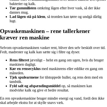
bakterier og kalk.
Tør gummilisten
omkring lågen efter hver vask, så der ikke
dannes mug.
Lad lågen stå på klem
, så tromlen kan tørre og undgå dårlig
lugt.
Opvaskemaskinen – rene tallerkener
kræver ren maskine
Selvom opvaskemaskinen vasker rent, bliver den selv beskidt over tid.
Fedt, madrester og kalk kan sætte sig i filtre og dyser.
Rens filteret
jævnligt – helst en gang om ugen, hvis du bruger
maskinen dagligt.
Kør en rensecyklus
med maskinrens eller eddike en gang om
måneden.
Tjek spulearmene
for tilstoppede huller, og rens dem med en
tandstik.
Fyld salt og afspændingsmiddel
op, så maskinen kan
modvirke kalk og give et bedre resultat.
En ren opvaskemaskine bruger mindre energi og vand, fordi den ikke
skal arbejde ekstra for at skylle snavs væk.