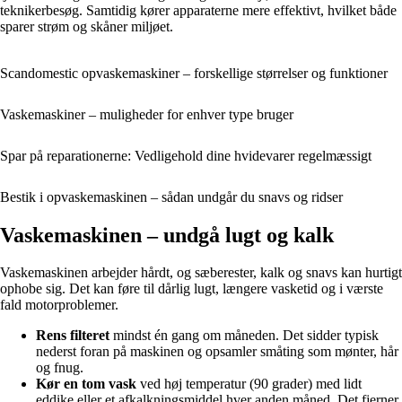
teknikerbesøg. Samtidig kører apparaterne mere effektivt, hvilket både
sparer strøm og skåner miljøet.
Scandomestic opvaskemaskiner – forskellige størrelser og funktioner
Vaskemaskiner – muligheder for enhver type bruger
Spar på reparationerne: Vedligehold dine hvidevarer regelmæssigt
Bestik i opvaskemaskinen – sådan undgår du snavs og ridser
Vaskemaskinen – undgå lugt og kalk
Vaskemaskinen arbejder hårdt, og sæberester, kalk og snavs kan hurtigt
ophobe sig. Det kan føre til dårlig lugt, længere vasketid og i værste
fald motorproblemer.
Rens filteret
mindst én gang om måneden. Det sidder typisk
nederst foran på maskinen og opsamler småting som mønter, hår
og fnug.
Kør en tom vask
ved høj temperatur (90 grader) med lidt
eddike eller et afkalkningsmiddel hver anden måned. Det fjerner