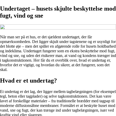
Undertaget – husets skjulte beskyttelse mod
fugt, vind og sne
Når man ser på et hus, er det sjældent undertaget, der får
opmærksomheden. Det ligger skjult under tagstenene og er usynligt for
det blotte øje – men det spiller en afgørende rolle for husets holdbarhed
og indeklima. Undertaget fungerer som en ekstra beskyttelse mod fugt,
vind og sne, og uden det risikerer man, at vand og kondens trænger ind
i tagkonstruktionen. Her får du et overblik over, hvad et undertag er,
hvorfor det er vigtigt, og hvordan du sikrer, at det fungerer, som det
skal.
Hvad er et undertag?
Et undertag er det lag, der ligger mellem tagbelægningen (for eksempel
tegl, beton eller tagplader) og selve tagkonstruktionen. Det kan være
lavet af forskellige materialer – fra traditionelle brædder med tagpap til
moderne diffusionsåbne membraner. Formålet er at beskytte huset mod
vand, sne og fugt, der kan trænge ind under tagbelægningen, især ved
kraftig vind eller slagregn.