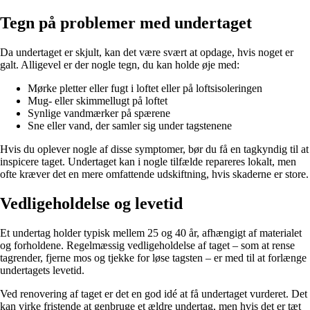
Tegn på problemer med undertaget
Da undertaget er skjult, kan det være svært at opdage, hvis noget er
galt. Alligevel er der nogle tegn, du kan holde øje med:
Mørke pletter eller fugt i loftet eller på loftsisoleringen
Mug- eller skimmellugt på loftet
Synlige vandmærker på spærene
Sne eller vand, der samler sig under tagstenene
Hvis du oplever nogle af disse symptomer, bør du få en tagkyndig til at
inspicere taget. Undertaget kan i nogle tilfælde repareres lokalt, men
ofte kræver det en mere omfattende udskiftning, hvis skaderne er store.
Vedligeholdelse og levetid
Et undertag holder typisk mellem 25 og 40 år, afhængigt af materialet
og forholdene. Regelmæssig vedligeholdelse af taget – som at rense
tagrender, fjerne mos og tjekke for løse tagsten – er med til at forlænge
undertagets levetid.
Ved renovering af taget er det en god idé at få undertaget vurderet. Det
kan virke fristende at genbruge et ældre undertag, men hvis det er tæt