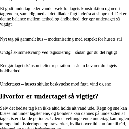
Et godt undertag leder vandet væk fra tagets konstruktion og ned i
tagrenden, samtidig med at det tillader fugt indefra at slippe ud. Det er
denne balance mellem tæthed og åndbarhed, der gør undertaget så
vigtigt.
Nyt tag på gammelt hus – modernisering med respekt for husets stil
Undgå skimmelsvamp ved tagisolering – sådan gør du det rigtigt
Rengør taget skånsomt efter reparation – sådan bevarer du tagets
holdbarhed
Undertaget – husets skjulte beskyttelse mod fugt, vind og sne
Hvorfor er undertaget så vigtigt?
Selv det bedste tag kan ikke altid holde alt vand ude. Regn og sne kan
blæse ind under tagstenene, og kondens kan dannes på undersiden af
taget, især i kolde perioder. Uden et velfungerende undertag kan fugten
trænge ind i isoleringen og træværket, hvilket over tid kan føre til råd,
skimmel og nedsat isoleringsevne.