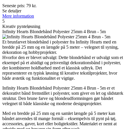
Seneste pris:
79
kr.
Se detaljer
Mere information
5
Kreativ pynteløsning
Infinity Hearts Blondebånd Polyester 25mm 4 Brun - 5m
Et brunfarvet blondebånd i polyester fra Infinity Hearts med en
bredde på 25 mm og en længde på 5 meter – velegnet til syning,
dekoration og hobbyprojekter.
Hvorfor den er blevet udvalgt: Dette blondebånd er udvalgt som et
eksempel på et alsidigt og prisvenligt dekorationsbånd i polyester,
der kombinerer holdbarhed med et klassisk udtryk. Det
repræsenterer en typisk løsning til kreative tekstilprojekter, hvor
både æstetik og funktionalitet er vigtige.
Infinity Hearts Blondebånd Polyester 25mm 4 Brun - 5m er et
dekorativt bånd fremstillet i polyester, som giver en let og slidstærk
struktur. Den brune farve og blondeudformningen gør båndet
velegnet til både klassiske og moderne designprojekter.
Med en bredde på 25 mm og en samlet længde på 5 meter kan
båndet anvendes til mange formål – eksempelvis til pynt på tøj,
accessories, gaver, kort eller boligtekstiler. Materialet er nemt at
arbejde med og bevarer sin form efter vask.