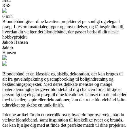
Mail
RSS
6 min
Blondebånd giver dine kreative projekter et personligt og elegant
præg. Læs om materialer, typer og anvendelser, og få inspiration til,
hvordan du vælger det blondebånd, der passer bedst til dit næste
hobbyprojekt.
Jakob Hansen
Jakob
Hansen
Blondebånd er en klassisk og alsidig dekoration, der kan bruges til
alt fra gaveindpakning og scrapbooking til boligindretning og
beklædningsprojekter. Med deres delikate mønstre og mange
materialemuligheder giver blondebånd dig chancen for at tilføje et
personligt og elegant præg til dine kreationer. Uanset om du arbejder
med tekstiler, papir eller dekorationer, kan det rette blondebånd løfte
udtrykket og skabe en unik finish.
I denne artikel får du et overblik over, hvad du bør overveje, når du
vælger blondebånd, samt inspiration til forskellige typer og brands,
der kan hjælpe dig med at finde det perfekte match til dine projekter.