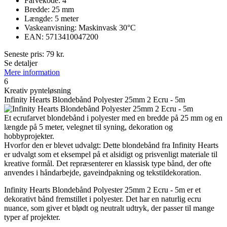
Farvekode: 4
Bredde: 25 mm
Længde: 5 meter
Vaskeanvisning: Maskinvask 30°C
EAN: 5713410047200
Seneste pris:
79
kr.
Se detaljer
Mere information
6
Kreativ pynteløsning
Infinity Hearts Blondebånd Polyester 25mm 2 Ecru - 5m
Et ecrufarvet blondebånd i polyester med en bredde på 25 mm og en
længde på 5 meter, velegnet til syning, dekoration og
hobbyprojekter.
Hvorfor den er blevet udvalgt: Dette blondebånd fra Infinity Hearts
er udvalgt som et eksempel på et alsidigt og prisvenligt materiale til
kreative formål. Det repræsenterer en klassisk type bånd, der ofte
anvendes i håndarbejde, gaveindpakning og tekstildekoration.
Infinity Hearts Blondebånd Polyester 25mm 2 Ecru - 5m er et
dekorativt bånd fremstillet i polyester. Det har en naturlig ecru
nuance, som giver et blødt og neutralt udtryk, der passer til mange
typer af projekter.