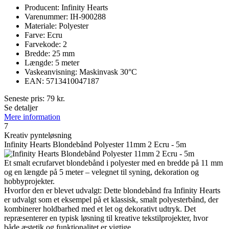
Producent: Infinity Hearts
Varenummer: IH-900288
Materiale: Polyester
Farve: Ecru
Farvekode: 2
Bredde: 25 mm
Længde: 5 meter
Vaskeanvisning: Maskinvask 30°C
EAN: 5713410047187
Seneste pris:
79
kr.
Se detaljer
Mere information
7
Kreativ pynteløsning
Infinity Hearts Blondebånd Polyester 11mm 2 Ecru - 5m
Et smalt ecrufarvet blondebånd i polyester med en bredde på 11 mm
og en længde på 5 meter – velegnet til syning, dekoration og
hobbyprojekter.
Hvorfor den er blevet udvalgt: Dette blondebånd fra Infinity Hearts
er udvalgt som et eksempel på et klassisk, smalt polyesterbånd, der
kombinerer holdbarhed med et let og dekorativt udtryk. Det
repræsenterer en typisk løsning til kreative tekstilprojekter, hvor
både æstetik og funktionalitet er vigtige.