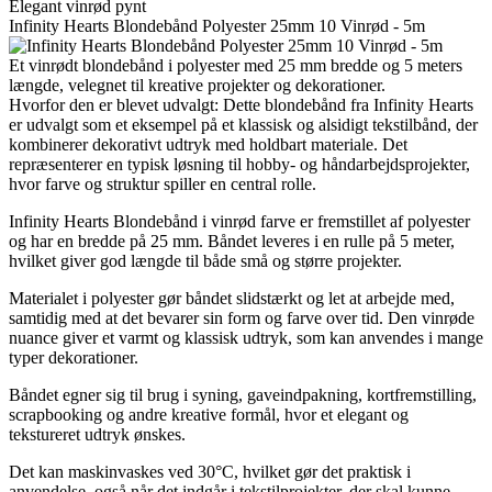
Elegant vinrød pynt
Infinity Hearts Blondebånd Polyester 25mm 10 Vinrød - 5m
Et vinrødt blondebånd i polyester med 25 mm bredde og 5 meters
længde, velegnet til kreative projekter og dekorationer.
Hvorfor den er blevet udvalgt: Dette blondebånd fra Infinity Hearts
er udvalgt som et eksempel på et klassisk og alsidigt tekstilbånd, der
kombinerer dekorativt udtryk med holdbart materiale. Det
repræsenterer en typisk løsning til hobby- og håndarbejdsprojekter,
hvor farve og struktur spiller en central rolle.
Infinity Hearts Blondebånd i vinrød farve er fremstillet af polyester
og har en bredde på 25 mm. Båndet leveres i en rulle på 5 meter,
hvilket giver god længde til både små og større projekter.
Materialet i polyester gør båndet slidstærkt og let at arbejde med,
samtidig med at det bevarer sin form og farve over tid. Den vinrøde
nuance giver et varmt og klassisk udtryk, som kan anvendes i mange
typer dekorationer.
Båndet egner sig til brug i syning, gaveindpakning, kortfremstilling,
scrapbooking og andre kreative formål, hvor et elegant og
tekstureret udtryk ønskes.
Det kan maskinvaskes ved 30°C, hvilket gør det praktisk i
anvendelse, også når det indgår i tekstilprojekter, der skal kunne