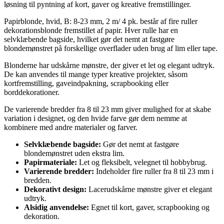
løsning til pyntning af kort, gaver og kreative fremstillinger.
Papirblonde, hvid, B: 8-23 mm, 2 m/ 4 pk. består af fire ruller
dekorationsblonde fremstillet af papir. Hver rulle har en
selvklæbende bagside, hvilket gør det nemt at fastgøre
blondemønstret på forskellige overflader uden brug af lim eller tape.
Blonderne har udskårne mønstre, der giver et let og elegant udtryk.
De kan anvendes til mange typer kreative projekter, såsom
kortfremstilling, gaveindpakning, scrapbooking eller
borddekorationer.
De varierende bredder fra 8 til 23 mm giver mulighed for at skabe
variation i designet, og den hvide farve gør dem nemme at
kombinere med andre materialer og farver.
Selvklæbende bagside:
Gør det nemt at fastgøre
blondemønstret uden ekstra lim.
Papirmateriale:
Let og fleksibelt, velegnet til hobbybrug.
Varierende bredder:
Indeholder fire ruller fra 8 til 23 mm i
bredden.
Dekorativt design:
Lacerudskårne mønstre giver et elegant
udtryk.
Alsidig anvendelse:
Egnet til kort, gaver, scrapbooking og
dekoration.