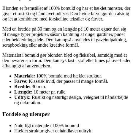
Blonden er fremstillet af 100% bomuld og har et hæklet mønster, der
giver et rustikt og håndlavet udtryk. Den hvide farve gør den alsidig
og let at kombinere med forskellige tekstiler og farver.
Med en bredde på 30 mm og en længde på 10 meter egner den sig
til mange typer projekter, såsom kantning af duge, gardiner, puder
eller beklædningsdele. Den kan også anvendes til gaveindpakning,
scrapbooking eller andre kreative formål.
Materialet i bomuld gør blonden blød og fleksibel, samtidig med at
den bevarer sin form. Den kan sys fast i stof eller limes på overflader
afhængigt af anvendelsen.
Materiale:
100% bomuld med hæklet struktur.
Farve:
Klassisk hvid, der passer til mange formål.
Bredde:
30 mm.
Længde:
10 meter pr. rulle.
Udtryk:
Rustikt og naturligt design, velegnet til håndarbejde
og dekoration.
Fordele og ulemper
Naturligt materiale i 100% bomuld
Hæklet struktur giver et håndlavet udtryk