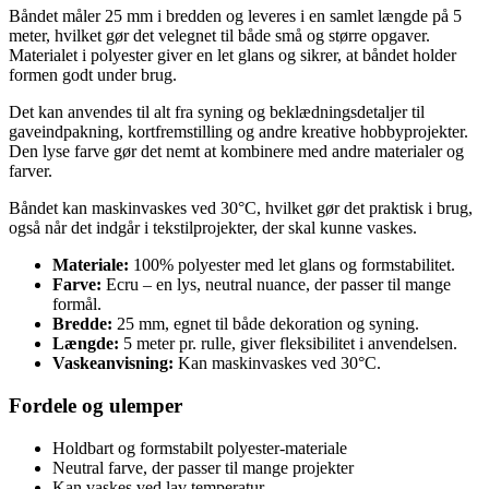
Båndet måler 25 mm i bredden og leveres i en samlet længde på 5
meter, hvilket gør det velegnet til både små og større opgaver.
Materialet i polyester giver en let glans og sikrer, at båndet holder
formen godt under brug.
Det kan anvendes til alt fra syning og beklædningsdetaljer til
gaveindpakning, kortfremstilling og andre kreative hobbyprojekter.
Den lyse farve gør det nemt at kombinere med andre materialer og
farver.
Båndet kan maskinvaskes ved 30°C, hvilket gør det praktisk i brug,
også når det indgår i tekstilprojekter, der skal kunne vaskes.
Materiale:
100% polyester med let glans og formstabilitet.
Farve:
Ecru – en lys, neutral nuance, der passer til mange
formål.
Bredde:
25 mm, egnet til både dekoration og syning.
Længde:
5 meter pr. rulle, giver fleksibilitet i anvendelsen.
Vaskeanvisning:
Kan maskinvaskes ved 30°C.
Fordele og ulemper
Holdbart og formstabilt polyester-materiale
Neutral farve, der passer til mange projekter
Kan vaskes ved lav temperatur