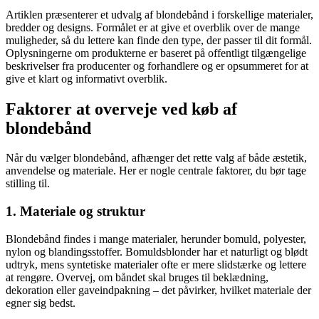
Artiklen præsenterer et udvalg af blondebånd i forskellige materialer,
bredder og designs. Formålet er at give et overblik over de mange
muligheder, så du lettere kan finde den type, der passer til dit formål.
Oplysningerne om produkterne er baseret på offentligt tilgængelige
beskrivelser fra producenter og forhandlere og er opsummeret for at
give et klart og informativt overblik.
Faktorer at overveje ved køb af
blondebånd
Når du vælger blondebånd, afhænger det rette valg af både æstetik,
anvendelse og materiale. Her er nogle centrale faktorer, du bør tage
stilling til.
1. Materiale og struktur
Blondebånd findes i mange materialer, herunder bomuld, polyester,
nylon og blandingsstoffer. Bomuldsblonder har et naturligt og blødt
udtryk, mens syntetiske materialer ofte er mere slidstærke og lettere
at rengøre. Overvej, om båndet skal bruges til beklædning,
dekoration eller gaveindpakning – det påvirker, hvilket materiale der
egner sig bedst.