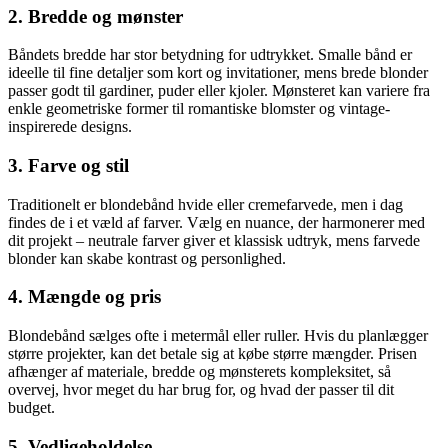
2. Bredde og mønster
Båndets bredde har stor betydning for udtrykket. Smalle bånd er
ideelle til fine detaljer som kort og invitationer, mens brede blonder
passer godt til gardiner, puder eller kjoler. Mønsteret kan variere fra
enkle geometriske former til romantiske blomster og vintage-
inspirerede designs.
3. Farve og stil
Traditionelt er blondebånd hvide eller cremefarvede, men i dag
findes de i et væld af farver. Vælg en nuance, der harmonerer med
dit projekt – neutrale farver giver et klassisk udtryk, mens farvede
blonder kan skabe kontrast og personlighed.
4. Mængde og pris
Blondebånd sælges ofte i metermål eller ruller. Hvis du planlægger
større projekter, kan det betale sig at købe større mængder. Prisen
afhænger af materiale, bredde og mønsterets kompleksitet, så
overvej, hvor meget du har brug for, og hvad der passer til dit
budget.
5. Vedligeholdelse