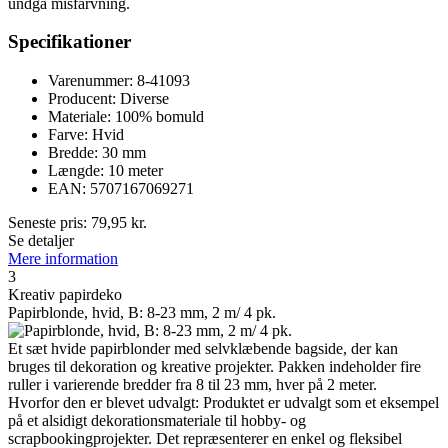
undgå misfarvning.
Specifikationer
Varenummer: 8-41093
Producent: Diverse
Materiale: 100% bomuld
Farve: Hvid
Bredde: 30 mm
Længde: 10 meter
EAN: 5707167069271
Seneste pris:
79,95
kr.
Se detaljer
Mere information
3
Kreativ papirdeko
Papirblonde, hvid, B: 8-23 mm, 2 m/ 4 pk.
Et sæt hvide papirblonder med selvklæbende bagside, der kan
bruges til dekoration og kreative projekter. Pakken indeholder fire
ruller i varierende bredder fra 8 til 23 mm, hver på 2 meter.
Hvorfor den er blevet udvalgt: Produktet er udvalgt som et eksempel
på et alsidigt dekorationsmateriale til hobby- og
scrapbookingprojekter. Det repræsenterer en enkel og fleksibel