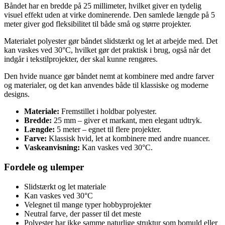
Båndet har en bredde på 25 millimeter, hvilket giver en tydelig
visuel effekt uden at virke dominerende. Den samlede længde på 5
meter giver god fleksibilitet til både små og større projekter.
Materialet polyester gør båndet slidstærkt og let at arbejde med. Det
kan vaskes ved 30°C, hvilket gør det praktisk i brug, også når det
indgår i tekstilprojekter, der skal kunne rengøres.
Den hvide nuance gør båndet nemt at kombinere med andre farver
og materialer, og det kan anvendes både til klassiske og moderne
designs.
Materiale:
Fremstillet i holdbar polyester.
Bredde:
25 mm – giver et markant, men elegant udtryk.
Længde:
5 meter – egnet til flere projekter.
Farve:
Klassisk hvid, let at kombinere med andre nuancer.
Vaskeanvisning:
Kan vaskes ved 30°C.
Fordele og ulemper
Slidstærkt og let materiale
Kan vaskes ved 30°C
Velegnet til mange typer hobbyprojekter
Neutral farve, der passer til det meste
Polyester har ikke samme naturlige struktur som bomuld eller