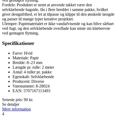
ved gentagen flytning.
Fordele: Produktet er nemt at anvende takket være den
selvklæbende bagside, fås i flere bredder i samme pakke, hvilket
giver designfrihed, er let at tilpasse og klippe til den ønskede længde
og passer til mange typer kreative projekter.
Ulemper: Papirmaterialet er ikke vandafvisende og kan blive sårbart
ved fugt, og den selvklæbende overflade kan miste sin klæbeevne
ved gentagen flytning.
Specifikationer
Farve: Hvid
Materiale: Papir
Bredde: 8–23 mm
Længde pr. rulle: 2 meter
Antal: 4 ruller pr. pakke
Egenskab: Selvklæbende
Producent: Diverse
Varenummer: 8-28024
EAN: 5707167113493
Seneste pris:
90
kr.
Se detaljer
Mere information
4