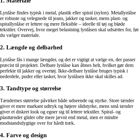
1. Materiale
Lynlåse findes typisk i metal, plastik eller spiral (nylon). Metallynlåse
er robuste og velegnede til jeans, jakker og tasker, mens plast- og
spirallynlåse er lettere og mere fleksible – ideelle til tøj og bløde
tekstiler. Overvej, hvor meget belastning lynlåsen skal udsættes for, før
du vælger materiale.
2. Længde og delbarhed
Lynlåse fås i mange længder, og det er vigtigt at vælge en, der passer
præcist til projektet. Delbare lynlåse kan åbnes helt, hvilket gør dem
perfekte til jakker og overtøj. Ikke-delbare lynlåse bruges typisk i
nederdele, puder eller tasker, hvor lynlåsen ikke skal skilles ad.
3. Tandtype og størrelse
Tændernes størrelse påvirker både udseende og styrke. Store tænder
giver et mere markant udtryk og højere slidstyrke, mens små tænder
giver et diskret look og egner sig til lettere tekstiler. Spiral- og
plasttænder glider ofte mere jævnt end metal, men er mindre
modstandsdygtige over for hårdt træk.
4. Farve og design