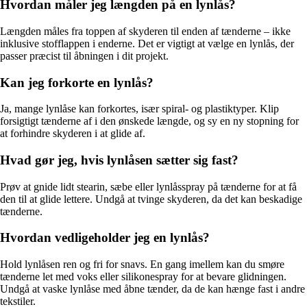
Hvordan måler jeg længden på en lynlås?
Længden måles fra toppen af skyderen til enden af tænderne – ikke
inklusive stofflappen i enderne. Det er vigtigt at vælge en lynlås, der
passer præcist til åbningen i dit projekt.
Kan jeg forkorte en lynlås?
Ja, mange lynlåse kan forkortes, især spiral- og plastiktyper. Klip
forsigtigt tænderne af i den ønskede længde, og sy en ny stopning for
at forhindre skyderen i at glide af.
Hvad gør jeg, hvis lynlåsen sætter sig fast?
Prøv at gnide lidt stearin, sæbe eller lynlåsspray på tænderne for at få
den til at glide lettere. Undgå at tvinge skyderen, da det kan beskadige
tænderne.
Hvordan vedligeholder jeg en lynlås?
Hold lynlåsen ren og fri for snavs. En gang imellem kan du smøre
tænderne let med voks eller silikonespray for at bevare glidningen.
Undgå at vaske lynlåse med åbne tænder, da de kan hænge fast i andre
tekstiler.