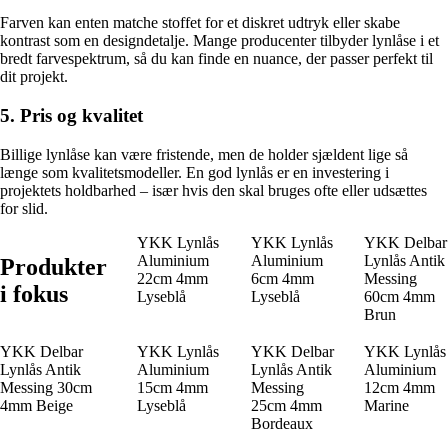
Farven kan enten matche stoffet for et diskret udtryk eller skabe
kontrast som en designdetalje. Mange producenter tilbyder lynlåse i et
bredt farvespektrum, så du kan finde en nuance, der passer perfekt til
dit projekt.
5. Pris og kvalitet
Billige lynlåse kan være fristende, men de holder sjældent lige så
længe som kvalitetsmodeller. En god lynlås er en investering i
projektets holdbarhed – især hvis den skal bruges ofte eller udsættes
for slid.
YKK Lynlås
YKK Lynlås
YKK Delbar
Aluminium
Aluminium
Lynlås Antik
Produkter
22cm 4mm
6cm 4mm
Messing
i fokus
Lyseblå
Lyseblå
60cm 4mm
Brun
YKK Delbar
YKK Lynlås
YKK Delbar
YKK Lynlås
Lynlås Antik
Aluminium
Lynlås Antik
Aluminium
Messing 30cm
15cm 4mm
Messing
12cm 4mm
4mm Beige
Lyseblå
25cm 4mm
Marine
Bordeaux